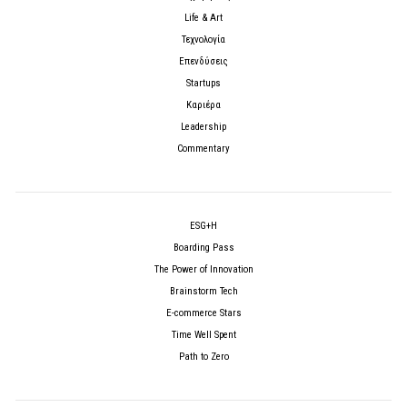
Life & Art
Τεχνολογία
Επενδύσεις
Startups
Καριέρα
Leadership
Commentary
ESG+H
Boarding Pass
The Power of Innovation
Brainstorm Tech
E-commerce Stars
Time Well Spent
Path to Zero