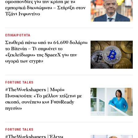
ομοσπονδίες για την κρίση με τα
εμπορικά δικαιώματα – Στήριξη στον
Τζάνι Ινφαντίνο
ΕΠΙΚΑΙΡΟΤΗΤΑ
Σταθερά πάνω από τα 64.600 δολάρια
το Bitcoin – Τι σημαίνει το
«ξεκλείδωμα» της SpaceX για την
αγορά των crypto
FORTUNE TALKS
#TheWorkshapers | Μαρία
Πατακιούτη: «Το μέλλον χτίζεται με
σκοπό, συνέπεια και FutuReady
ηγεσία»
FORTUNE TALKS
#TheWorkshapers | Έλενα