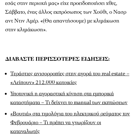
εσάς στην περιοχή μας» είχε προειδοποιήσει χθες,
Σάββατο, ένας άλλος εκπρόσωπος των Χούθι, ο Νασρ
αντ Ντιν Αμέρ. «(Θα απαντήσουμε) με κλιμάκωση
στην κλιμάκωση».
ΔΙΑΒΑΣΤΕ ΠΕΡΙΣΣΟΤΕΡΕΣ ΕΙΔΗΣΕΙΣ:
Τεράστιες ανισορροπίες στην αγορά του real estate –
«Λείπουν» 212.000 κατοικίες
Υποτονική η αγοραστική κίνηση στα εμπορικά
καταστήματα – Τι δείχνει το manual των εκπτώσεων
«Βουτιά» στα τιμολόγια του ηλεκτρικού ρεύματος τον
Φεβρουάριο – Τι πρέπει να γνωρίζουν οι
καταναλωτές