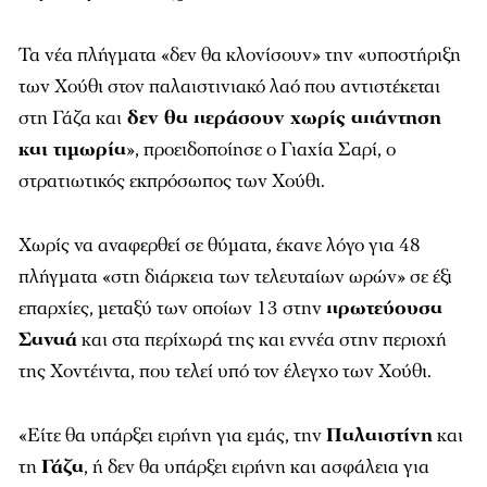
Τα νέα πλήγματα «δεν θα κλονίσουν» την «υποστήριξη
των Χούθι στον παλαιστινιακό λαό που αντιστέκεται
στη Γάζα και
δεν θα περάσουν χωρίς απάντηση
και τιμωρία
», προειδοποίησε ο Γιαχία Σαρί, ο
στρατιωτικός εκπρόσωπος των Χούθι.
Χωρίς να αναφερθεί σε θύματα, έκανε λόγο για 48
πλήγματα «στη διάρκεια των τελευταίων ωρών» σε έξι
επαρχίες, μεταξύ των οποίων 13 στην
πρωτεύουσα
Σαναά
και στα περίχωρά της και εννέα στην περιοχή
της Χοντέιντα, που τελεί υπό τον έλεγχο των Χούθι.
«Είτε θα υπάρξει ειρήνη για εμάς, την
Παλαιστίνη
και
τη
Γάζα
, ή δεν θα υπάρξει ειρήνη και ασφάλεια για