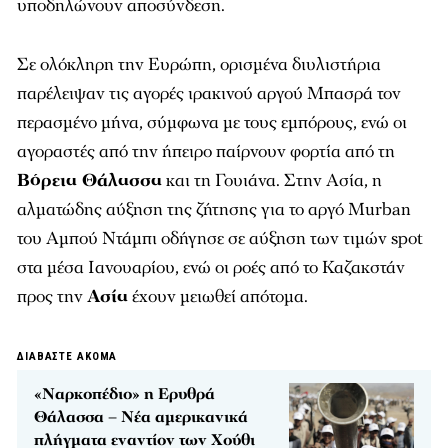
υποδηλώνουν αποσύνδεση.
Σε ολόκληρη την Ευρώπη, ορισμένα διυλιστήρια
παρέλειψαν τις αγορές ιρακινού αργού Μπασρά τον
περασμένο μήνα, σύμφωνα με τους εμπόρους, ενώ οι
αγοραστές από την ήπειρο παίρνουν φορτία από τη
Βόρεια Θάλασσα
και τη Γουιάνα. Στην Ασία, η
αλματώδης αύξηση της ζήτησης για το αργό Murban
του Αμπού Ντάμπι οδήγησε σε αύξηση των τιμών spot
στα μέσα Ιανουαρίου, ενώ οι ροές από το Καζακστάν
προς την
Ασία
έχουν μειωθεί απότομα.
ΔΙΑΒΑΣΤΕ ΑΚΟΜΑ
«Ναρκοπέδιο» η Ερυθρά
Θάλασσα – Νέα αμερικανικά
πλήγματα εναντίον των Χούθι