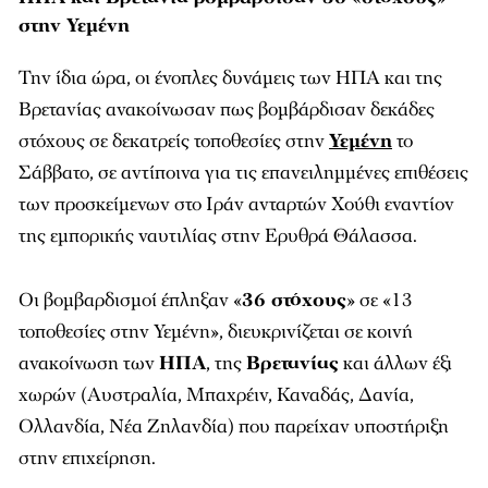
στην Υεμένη
Την ίδια ώρα, οι ένοπλες δυνάμεις των ΗΠΑ και της
Βρετανίας ανακοίνωσαν πως βομβάρδισαν δεκάδες
στόχους σε δεκατρείς τοποθεσίες στην
Υεμένη
το
Σάββατο, σε αντίποινα για τις επανειλημμένες επιθέσεις
των προσκείμενων στο Ιράν ανταρτών Χούθι εναντίον
της εμπορικής ναυτιλίας στην Ερυθρά Θάλασσα.
Οι βομβαρδισμοί έπληξαν «
36 στόχους
» σε «13
τοποθεσίες στην Υεμένη», διευκρινίζεται σε κοινή
ανακοίνωση των
ΗΠΑ
, της
Βρετανίας
και άλλων έξι
χωρών (Αυστραλία, Μπαχρέιν, Καναδάς, Δανία,
Ολλανδία, Νέα Ζηλανδία) που παρείχαν υποστήριξη
στην επιχείρηση.