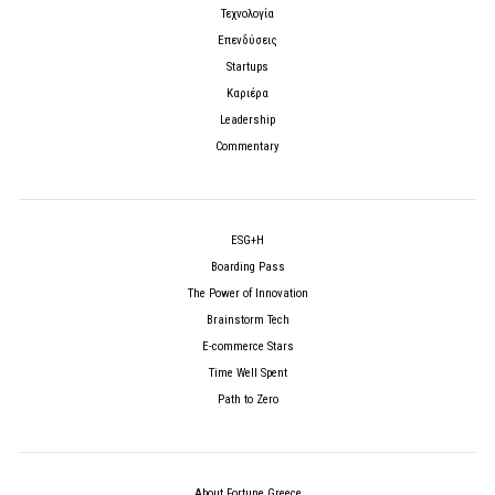
Τεχνολογία
Επενδύσεις
Startups
Καριέρα
Leadership
Commentary
ESG+H
Boarding Pass
The Power of Innovation
Brainstorm Tech
E-commerce Stars
Time Well Spent
Path to Zero
About Fortune Greece