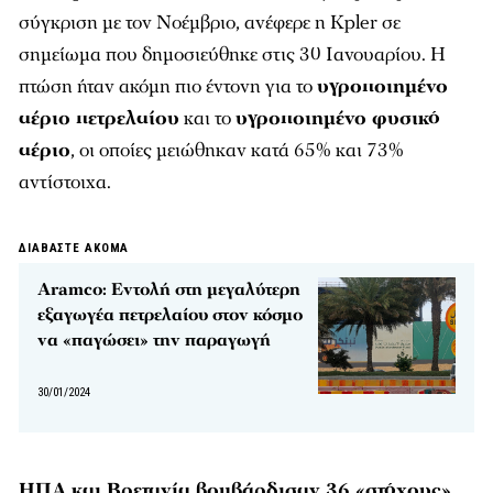
σύγκριση με τον Νοέμβριο, ανέφερε η Kpler σε
σημείωμα που δημοσιεύθηκε στις 30 Ιανουαρίου. Η
πτώση ήταν ακόμη πιο έντονη για το
υγροποιημένο
αέριο πετρελαίου
και το
υγροποιημένο φυσικό
αέριο
, οι οποίες μειώθηκαν κατά 65% και 73%
αντίστοιχα.
ΔΙΑΒΑΣΤΕ ΑΚΟΜΑ
Aramco: Εντολή στη μεγαλύτερη
εξαγωγέα πετρελαίου στον κόσμο
να «παγώσει» την παραγωγή
30/01/2024
ΗΠΑ και Βρετανία βομβάρδισαν 36 «στόχους»