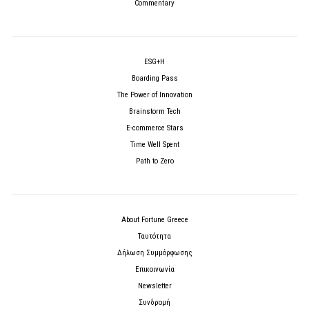
Commentary
ESG+H
Boarding Pass
The Power of Innovation
Brainstorm Tech
E-commerce Stars
Time Well Spent
Path to Zero
About Fortune Greece
Ταυτότητα
Δήλωση Συμμόρφωσης
Επικοινωνία
Newsletter
Συνδρομή