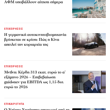
ΑΦΜ υποβάλλουν αίτηση σήμερα
ΕΠΙΧΕΙΡΗΣΕΙΣ
Η γερμανική αυτοκινητοβιομηχανία
βρίσκεται σε κρίση: Πώς η Κίνα
απειλεί την κυριαρχία της
ΕΠΙΧΕΙΡΗΣΕΙΣ
Metlen: Κέρδη 313 εκατ. ευρώ το α’
εξάμηνο 2026 – Επιβεβαίωση
guidance για EBITDA ως 1,15 δισ.
ευρώ το 2026
ΕΠΙΚΑΙΡΟΤΗΤΑ
Ο Ντέμης Χασάμπης αποχωρεί από τη