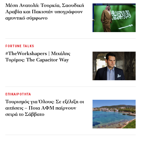
Μέση Ανατολή: Τουρκία, Σαουδική
Αραβία και Πακιστάν υπογράφουν
αμυντικό σύμφωνο
FORTUNE TALKS
#TheWorkshapers | Μιχάλης
Τυρίμος: The Capacitor Way
ΕΠΙΚΑΙΡΟΤΗΤΑ
Τουρισμός για Όλους: Σε εξέλιξη οι
αιτήσεις – Ποια ΑΦΜ παίρνουν
σειρά το Σάββατο