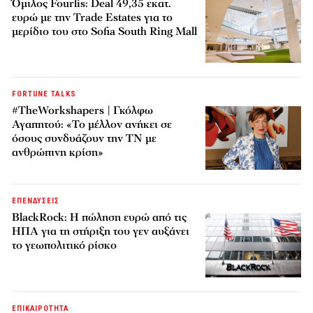
Όμιλος Fourlis: Deal 49,35 εκατ.
ευρώ με την Trade Estates για το
μερίδιο του στο Sofia South Ring Mall
FORTUNE TALKS
#TheWorkshapers | Γκόλφω
Αγαπητού: «Το μέλλον ανήκει σε
όσους συνδυάζουν την ΤΝ με
ανθρώπινη κρίση»
ΕΠΕΝΔΥΣΕΙΣ
BlackRock: Η πώληση ευρώ από τις
ΗΠΑ για τη στήριξη του γεν αυξάνει
το γεωπολιτικό ρίσκο
ΕΠΙΚΑΙΡΟΤΗΤΑ