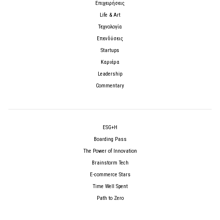
Επιχειρήσεις
Life & Art
Τεχνολογία
Επενδύσεις
Startups
Καριέρα
Leadership
Commentary
ESG+H
Boarding Pass
The Power of Innovation
Brainstorm Tech
E-commerce Stars
Time Well Spent
Path to Zero