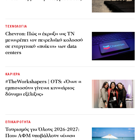
ΤΕΧΝΟΛΟΓΙΑ
Chevron: Πώς η έκρηξη της ΤΝ
μετατρέπει τον πετρελαϊκό κολοσσό
σε ενεργειακό «παίκτη» των data
centers
ΚΑΡΙΕΡΑ
#TheWorkshapers | OTS: «Όταν η
εμπιστοσύνη γίνεται κινητήριος
δύναμη εξέλιξης»
ΕΠΙΚΑΙΡΟΤΗΤΑ
Τουρισμός για Όλους 2026-2027:
Ποια ΑΦΜ υποβάλλουν αίτηση