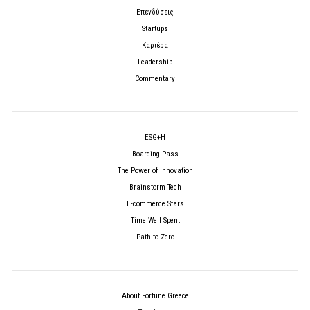
Επενδύσεις
Startups
Καριέρα
Leadership
Commentary
ESG+H
Boarding Pass
The Power of Innovation
Brainstorm Tech
E-commerce Stars
Time Well Spent
Path to Zero
About Fortune Greece