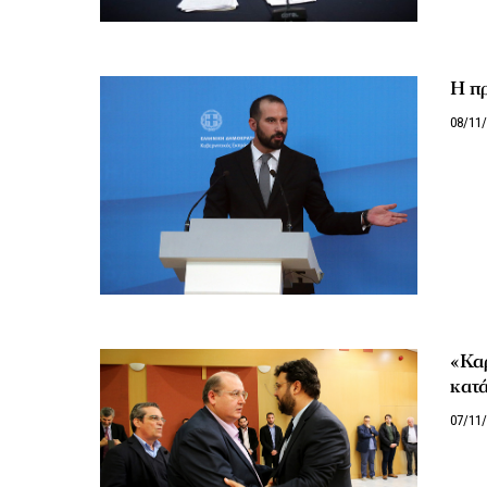
Η π
08/11
«Καρ
κατ
07/11