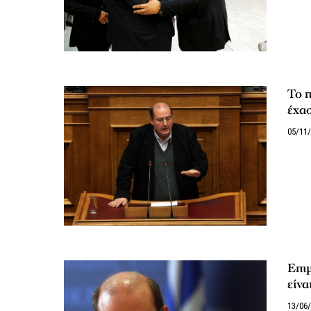
Το 
έχασ
05/11
Επιμ
είνα
13/06