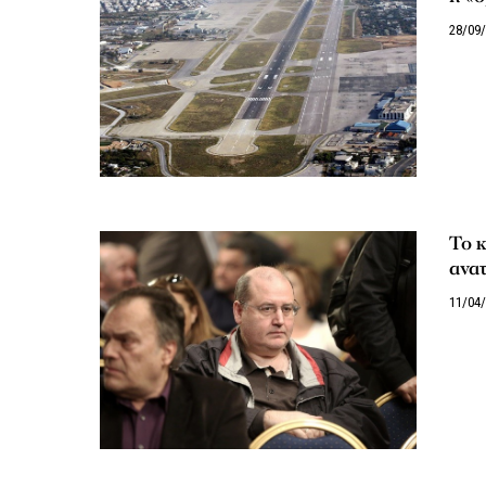
28/09
Το κ
ανα
11/04