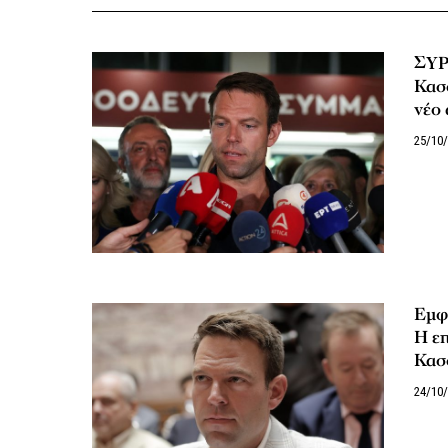
ΣΥΡ
Κασ
νέο
25/10
Εμφ
Η επ
Κασ
24/10