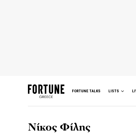
FORTUNE TALKS
LISTS
LI
Νίκος Φίλης