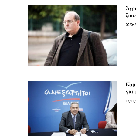
Άγρ
ζητο
09/04
Καμμ
για 
13/11