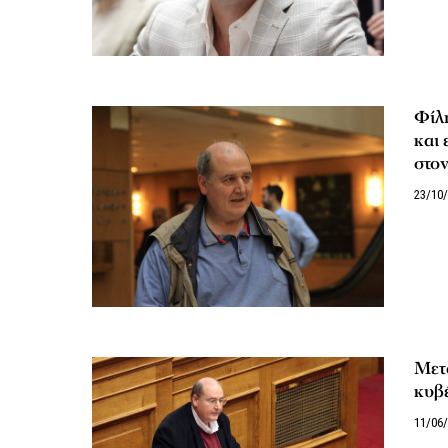
Φίλη
και 
στο
23/10
Μετ
κυβέ
11/06