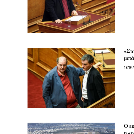
«Στ
μετά
18/04
Ο εκ
η «ο