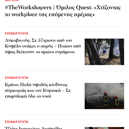
ΚΑΡΙΕΡΑ
#TheWorkshapers | Όμιλος Quest: «Χτίζοντας
το workplace της επόμενης ημέρας»
ΕΠΙΚΑΙΡΟΤΗΤΑ
Λυκαβηττός: Σε 57χρονη από την
Κυψέλη ανήκει η σορός – Πτώση από
ύψος δείχνουν τα πρώτα ευρήματα
ΕΠΙΚΑΙΡΟΤΗΤΑ
Κρήτη: Πολύ υψηλός κίνδυνος
πυρκαγιάς και την Κυριακή – Σε
επιφυλακή όλο το νησί
ΕΠΙΚΑΙΡΟΤΗΤΑ
Τζιάνι Ινφαντίνο: Διαψεύδει