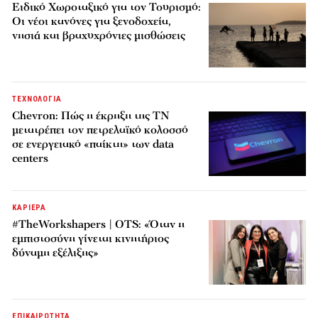
Ειδικό Χωροταξικό για τον Τουρισμό:
Οι νέοι κανόνες για ξενοδοχεία,
νησιά και βραχυχρόνιες μισθώσεις
ΤΕΧΝΟΛΟΓΙΑ
Chevron: Πώς η έκρηξη της ΤΝ
μετατρέπει τον πετρελαϊκό κολοσσό
σε ενεργειακό «παίκτη» των data
centers
ΚΑΡΙΕΡΑ
#TheWorkshapers | OTS: «Όταν η
εμπιστοσύνη γίνεται κινητήριος
δύναμη εξέλιξης»
ΕΠΙΚΑΙΡΟΤΗΤΑ