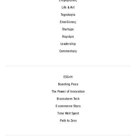
Επιχειρήσεις
Life & Art
Τεχνολογία
Επενδύσεις
Startups
Καριέρα
Leadership
Commentary
ESG+H
Boarding Pass
The Power of Innovation
Brainstorm Tech
E-commerce Stars
Time Well Spent
Path to Zero