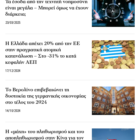
Τα έσοδα από την τεχνητή νοημοσύνη
είναι μεγάλα – Μπορεί όμως να έχουν
διάρκεια;
23/03/2025
Η Ελλάδα απέχει 20% από την ΕΕ
στην πραγματική ατομική
κατανάλωση – Στο -31% το κατά
κεφαλήν ΑΕΠ
17/12/2024
Το Βερολίνο επιβεβαιώνει τη
δυστοκία της γερμανικής οικονομίας
στο τέλος του 2024
14/10/2024
Η «μάχη» του πληθωρισμού και του
αποπληθωρισμού στην Κίνα για τον