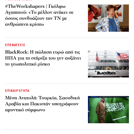
#TheWorkshapers | Γκόλφω
Αγαπητού: «Το μέλλον ανήκει σε
όσους συνδυάζουν την ΤΝ με
ανθρώπινη κρίση»
ΕΠΕΝΔΥΣΕΙΣ
BlackRock: Η πώληση ευρώ από τις
ΗΠΑ για τη στήριξη του γεν αυξάνει
το γεωπολιτικό ρίσκο
ΕΠΙΚΑΙΡΟΤΗΤΑ
Μέση Ανατολή: Τουρκία, Σαουδική
Αραβία και Πακιστάν υπογράφουν
αμυντικό σύμφωνο