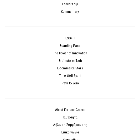
Leadership
Commentary
ESG+H
Boarding Pass
The Power of Innovation
Brainstorm Tech
E-commerce Stars
Time Well Spent
Path to Zero
About Fortune Greece
Ταυτότητα
Δήλωση Συμμόρφωσης
Επικοινωνία
Newsletter