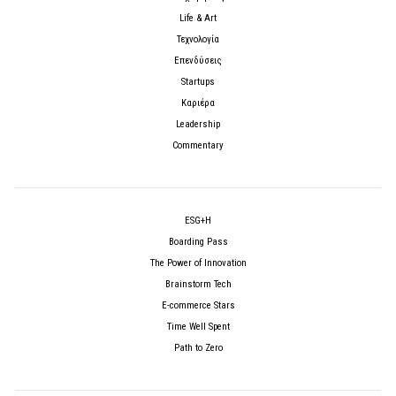
Life & Art
Τεχνολογία
Επενδύσεις
Startups
Καριέρα
Leadership
Commentary
ESG+H
Boarding Pass
The Power of Innovation
Brainstorm Tech
E-commerce Stars
Time Well Spent
Path to Zero