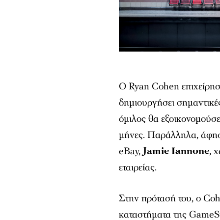
Ο Ryan Cohen επιχείρησ
δημιουργήσει σημαντικές
όμιλος θα εξοικονομούσε
μήνες. Παράλληλα, άφησ
eBay,
Jamie Iannone
, 
εταιρείας.
Στην πρότασή του, ο Coh
καταστήματα της GameSt