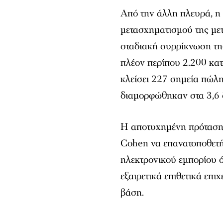
Από την άλλη πλευρά, η
μετασχηματισμού της με
σταδιακή συρρίκνωση της
πλέον περίπου 2.200 κα
κλείσει 227 σημεία πώλη
διαμορφώθηκαν στα 3,6 δ
Η αποτυχημένη πρόταση 
Cohen να επανατοποθετή
ηλεκτρονικού εμπορίου ό
εξαιρετικά επιθετικά επ
βάση.