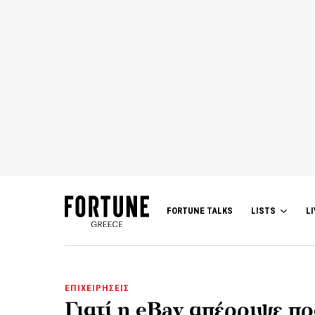
FORTUNE TALKS
LISTS
LI
ΕΠΙΧΕΙΡΗΣΕΙΣ
Γιατί η eBay απέρριψε π