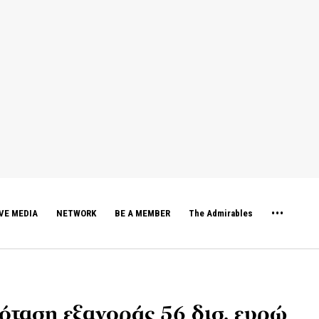
VE MEDIA
NETWORK
BE A MEMBER
The Admirables
ρόταση εξαγοράς 56 δισ. ευρώ