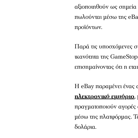
αξιοποιηθούν ως σημεία
πωλούνται μέσω της eBay
προϊόντων.
Παρά τις υποσχόμενες συ
ικανότητα της GameStop
επισημαίνοντας ότι η ετ
Η eBay παραμένει ένας 
ηλεκτρονικό εμπόριο
,
πραγματοποιούν αγορές σ
μέσω της πλατφόρμας. Τα
δολάρια.