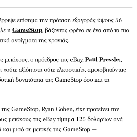
ρριψε επίσημα την πρόταση εξαγοράς ύψους 56
αλε η
GameStop
, βάζοντας φρένο σε ένα από τα πιο
ικά ανοίγματα της χρονιάς.
υς μετόχους, ο πρόεδρος της eBay,
Paul Pressle
r,
 «ούτε αξιόπιστη ούτε ελκυστική», αμφισβητώντας
δοτική δυνατότητα της GameStop όσο και τη
.
της GameStop, Ryan Cohen, είχε προτείνει την
υς μετόχους της eBay τίμημα 125 δολαρίων ανά
ά και μισό σε μετοχές της GameStop —