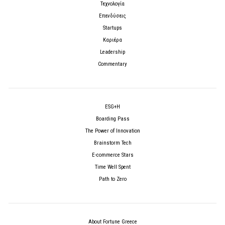
Τεχνολογία
Επενδύσεις
Startups
Καριέρα
Leadership
Commentary
ESG+H
Boarding Pass
The Power of Innovation
Brainstorm Tech
E-commerce Stars
Time Well Spent
Path to Zero
About Fortune Greece