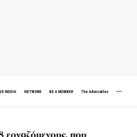
VE MEDIA
NETWORK
BE A MEMBER
The Admirables
28 εργαζόμενους, που