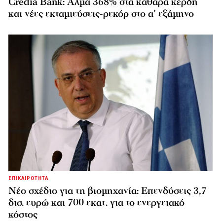
Credia Bank: Άλμα 368% στα καθαρά κέρδη
και νέες εκταμιεύσεις-ρεκόρ στο α’ εξάμηνο
ΕΠΙΚΑΙΡΟΤΗΤΑ
Νέο σχέδιο για τη βιομηχανία: Επενδύσεις 3,7
δισ. ευρώ και 700 εκατ. για το ενεργειακό
κόστος