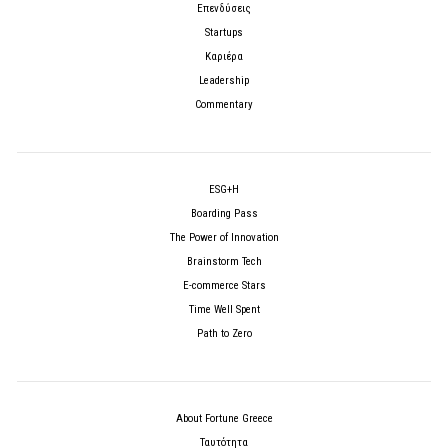
Επενδύσεις
Startups
Καριέρα
Leadership
Commentary
ESG+H
Boarding Pass
The Power of Innovation
Brainstorm Tech
E-commerce Stars
Time Well Spent
Path to Zero
About Fortune Greece
Ταυτότητα