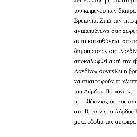
«Η Ελλάδα με την στήριξη
του κειμένου των διαπρ
Βρετανία. Ζητά την επι
αντικειμένων» στις χώρε
αυτή κατευθύνεται στο 
δημοπρασίας στο Λονδίνο
αποκαλυφθεί αυτή την εβ
Λονδίνο» συνεχίζει η βρ
να επιστραφούν τα γλυπτ
του Λόρδου Βύρωνα και τ
προσθέτοντας ότι «σε αν
στη Βρετανία, ο Λόρδος 
ματαιοδοξία της αυτοκρα