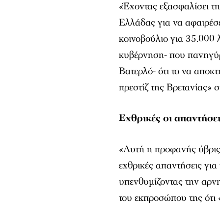
«Έχοντας εξασφαλίσει τ
Ελλάδας για να αφαιρέσε
κοινοβούλιο για 35.000 λ
κυβέρνηση- που πανηγύρι
Βατερλό- ότι το να αποκτ
πρεστίζ της Βρετανίας» σ
Εχθρικές οι απαντήσε
«Αυτή η προφανής ύβρις ε
εχθρικές απαντήσεις για
υπενθυμίζοντας την αρν
του εκπροσώπου της ότι «