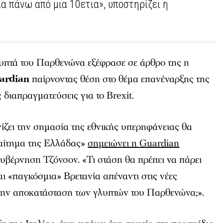
α πάνω από μια 10ετια», υποστηρίζει η
λυπτά του Παρθενώνα εξέφρασε σε άρθρο της η
ardian
παίρνοντας θέση στο θέμα επανέναρξης της
 διαπραγματεύσεις για το Brexit.
ίζει την σημασία της εθνικής υπερηφάνειας θα
 αίτημα της Ελλάδας»
σημειώνει η
Guardian
υβέρνηση Τζόνσον. «Τι στάση θα πρέπει να πάρει
αι «παγκόσμια» Βρετανία απέναντι στις νέες
 την αποκατάσταση των γλυπτών του Παρθενώνα;».