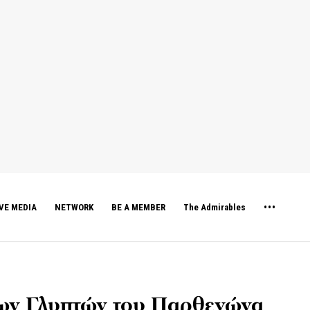
VE MEDIA
NETWORK
BE A MEMBER
The Admirables
των Γλυπτών του Παρθενώνα