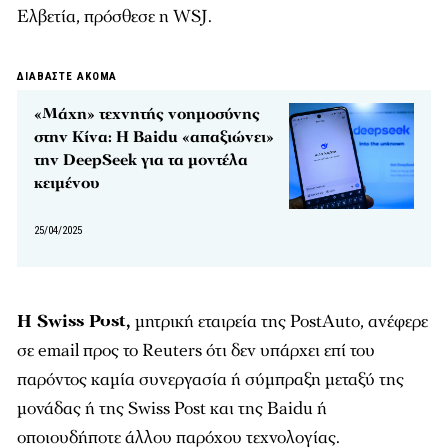
Ελβετία, πρόσθεσε η WSJ.
ΔΙΑΒΑΣΤΕ ΑΚΟΜΑ
«Μάχη» τεχνητής νοημοσύνης
στην Κίνα: Η Baidu «απαξιώνει»
την DeepSeek για τα μοντέλα
κειμένου
25/04/2025
Η Swiss Post,
μητρική εταιρεία της PostAuto, ανέφερε
σε email προς το Reuters ότι δεν υπάρχει επί του
παρόντος καμία συνεργασία ή σύμπραξη μεταξύ της
μονάδας ή της Swiss Post και της Baidu ή
οποιουδήποτε άλλου παρόχου τεχνολογίας.