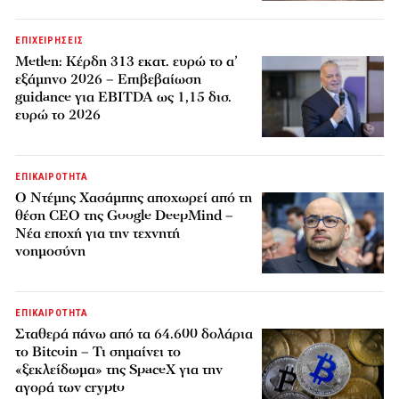
ΕΠΙΧΕΙΡΗΣΕΙΣ
Metlen: Κέρδη 313 εκατ. ευρώ το α’
εξάμηνο 2026 – Επιβεβαίωση
guidance για EBITDA ως 1,15 δισ.
ευρώ το 2026
ΕΠΙΚΑΙΡΟΤΗΤΑ
Ο Ντέμης Χασάμπης αποχωρεί από τη
θέση CEO της Google DeepMind –
Νέα εποχή για την τεχνητή
νοημοσύνη
ΕΠΙΚΑΙΡΟΤΗΤΑ
Σταθερά πάνω από τα 64.600 δολάρια
το Bitcoin – Τι σημαίνει το
«ξεκλείδωμα» της SpaceX για την
αγορά των crypto