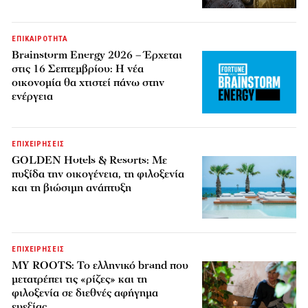
ΕΠΙΚΑΙΡΟΤΗΤΑ
Brainstorm Energy 2026 – Έρχεται
στις 16 Σεπτεμβρίου: Η νέα
οικονομία θα χτιστεί πάνω στην
ενέργεια
ΕΠΙΧΕΙΡΗΣΕΙΣ
GOLDEN Hotels & Resorts: Με
πυξίδα την οικογένεια, τη φιλοξενία
και τη βιώσιμη ανάπτυξη
ΕΠΙΧΕΙΡΗΣΕΙΣ
MY ROOTS: Το ελληνικό brand που
μετατρέπει τις «ρίζες» και τη
φιλοξενία σε διεθνές αφήγημα
ευεξίας