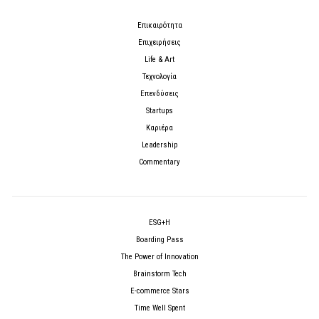
Επικαιρότητα
Επιχειρήσεις
Life & Art
Τεχνολογία
Επενδύσεις
Startups
Καριέρα
Leadership
Commentary
ESG+H
Boarding Pass
The Power of Innovation
Brainstorm Tech
E-commerce Stars
Time Well Spent