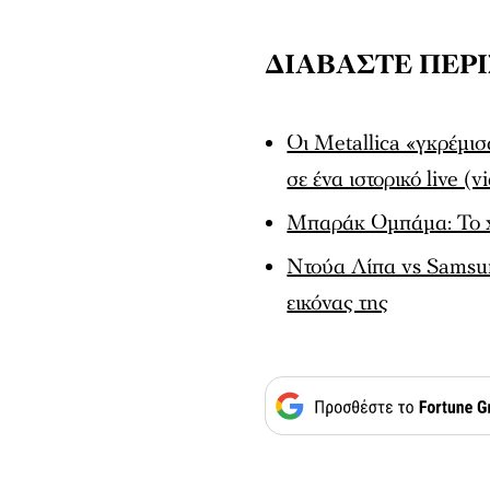
ΔΙΑΒΑΣΤΕ ΠΕΡ
Οι Metallica «γκρέμι
σε ένα ιστορικό live (v
Μπαράκ Ομπάμα: Το χιο
Ντούα Λίπα vs Samsun
εικόνας της