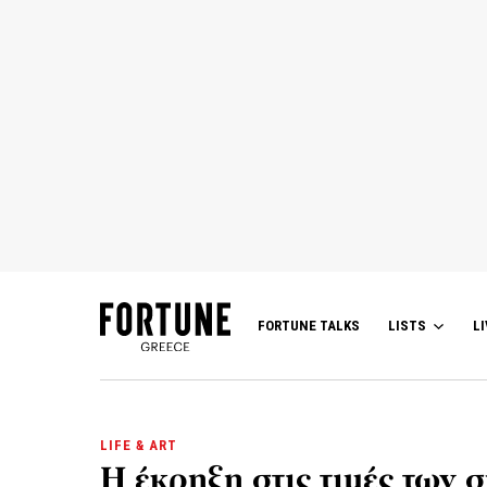
FORTUNE TALKS
LISTS
LI
LIFE & ART
Η έκρηξη στις τιμές των 