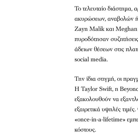
Το τελευταίο διάστημα, α
ακυρώσεων, αναβολών ή 
Zayn Malik και Meghan T
πυροδότησαν συζητήσεις 
άδειων θέσεων στις πλα
social media.
Την ίδια στιγμή, οι πραγ
Η Taylor Swift, η Beyonc
εξακολουθούν να εξαντλο
εξαιρετικά υψηλές τιμές.
«once-in-a-lifetime» εμπ
κόστους.