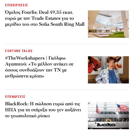
ΕΠΙΧΕΙΡΗΣΕΙΣ
Όμιλος Fourlis: Deal 49,35 εκατ.
ευρώ με την Trade Estates για το
μερίδιο του στο Sofia South Ring Mall
FORTUNE TALKS
#TheWorkshapers | Γκόλφω
Αγαπητού: «Το μέλλον ανήκει σε
όσους συνδυάζουν την ΤΝ με
ανθρώπινη κρίση»
ΕΠΕΝΔΥΣΕΙΣ
BlackRock: Η πώληση ευρώ από τις
ΗΠΑ για τη στήριξη του γεν αυξάνει
το γεωπολιτικό ρίσκο