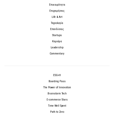
Επικαιρότητα
Επιχειρήσεις
Life & Art
Τεχνολογία
Επενδύσεις
Startups
Καριέρα
Leadership
Commentary
ESG+H
Boarding Pass
The Power of Innovation
Brainstorm Tech
E-commerce Stars
Time Well Spent
Path to Zero