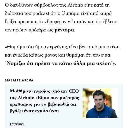
O διευθύνων σύμβουλος της Airbnb είπε κατά τη
διάρκεια του podcast ότι ο Ομπάμα είχε από καιρό
δείξει προσωπικό ενδιαφέρον γι’ αυτόν και ότι έβλεπε
τον πρώην πρόεδρο ως
μέντορα
.
«Θυμάμαι ότι ήμουν εργένης, είχα βγει από μια σχέση
και ένιωθα κάπως μόνος και θυμάμαι ότι του είπα:
“
Νομίζω ότι πρέπει να κάνω άλλη μια σχέση
“».
ΔΙΑΒΑΣΤΕ ΑΚΟΜΑ
Mαθήματα ηγεσίας από τον CEO
της Airbnb: «Είμαι σαν μαέστρος
ορχήστρας για να βεβαιωθώ ότι
βγάζει έναν ενιαίο ήχο»
17/09/2023