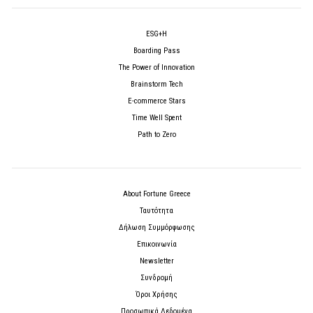
ESG+H
Boarding Pass
The Power of Innovation
Brainstorm Tech
E-commerce Stars
Time Well Spent
Path to Zero
About Fortune Greece
Ταυτότητα
Δήλωση Συμμόρφωσης
Επικοινωνία
Newsletter
Συνδρομή
Όροι Χρήσης
Προσωπικά Δεδομένα