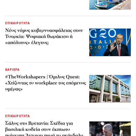
ΕΠΙΚΑΙΡΟΤΗΤΑ
Νέος νόμος κυβερνοασφάλειας στην
Τουρκία: Ψηφιακή θωράκιση ή
«απόλυτος» έλεγχος;
ΚΑΡΙΕΡΑ
#TheWorkshapers | Όμιλος Quest:
«Χτίζοντας το workplace της επόμενης
ημέρας»
ΕΠΙΚΑΙΡΟΤΗΤΑ
Σάλος στη Βρετανία: Σχέδια για
βασιλική κηδεία στον έκπτωτο
πρίγκιπα Άντριου παρά το σκάνδαλο