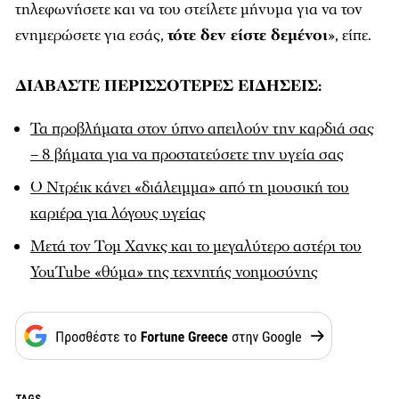
τηλεφωνήσετε και να του στείλετε μήνυμα για να τον
ενημερώσετε για εσάς,
τότε δεν είστε δεμένοι
», είπε.
ΔΙΑΒΑΣΤΕ ΠΕΡΙΣΣΟΤΕΡΕΣ ΕΙΔΗΣΕΙΣ:
Τα προβλήματα στον ύπνο απειλούν την καρδιά σας
– 8 βήματα για να προστατεύσετε την υγεία σας
Ο Ντρέικ κάνει «διάλειμμα» από τη μουσική του
καριέρα για λόγους υγείας
Μετά τον Τομ Χανκς και το μεγαλύτερο αστέρι του
YouTube «θύμα» της τεχνητής νοημοσύνης