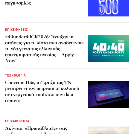
παγκοσμίως
ΕΠΙΧΕΙΡΗΣΕΙΣ
#40under40GR2026: Άνοιξαν οι
αιτήσεις για τη λίστα που αναδεικνύει
τη νέα γενιά της ελληνικής
επιχειρηματικής ηγεσίας – Apply
Now!
ΤΕΧΝΟΛΟΓΙΑ
Chevron: Πώς η έκρηξη της ΤΝ
μετατρέπει τον πετρελαϊκό κολοσσό
σε ενεργειακό «παίκτη» των data
centers
ΕΠΙΚΑΙΡΟΤΗΤΑ
Ακίνητα: «Πρωταθλητές» στις