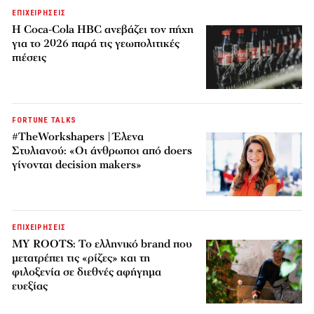
ΕΠΙΧΕΙΡΗΣΕΙΣ
Η Coca-Cola HBC ανεβάζει τον πήχη
για το 2026 παρά τις γεωπολιτικές
πιέσεις
FORTUNE TALKS
#TheWorkshapers | Έλενα
Στυλιανού: «Οι άνθρωποι από doers
γίνονται decision makers»
ΕΠΙΧΕΙΡΗΣΕΙΣ
MY ROOTS: Το ελληνικό brand που
μετατρέπει τις «ρίζες» και τη
φιλοξενία σε διεθνές αφήγημα
ευεξίας