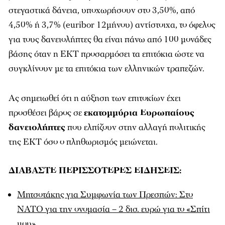
στεγαστικά δάνεια, υποχωρήσουν στο 3,50%, από
4,50% ή 3,7% (euribor 12μήνου) αντίστοιχα, το όφελος
για τους δανειολήπτες θα είναι πάνω από 100 μονάδες
βάσης όταν η ΕΚΤ προσαρμόσει τα επιτόκια ώστε να
συγκλίνουν με τα επιτόκια των ελληνικών τραπεζών.
Ας σημειωθεί ότι η αύξηση των επιτοκίων έχει
προσθέσει βάρος σε
εκατομμύρια Ευρωπαίους
δανειολήπτες
που ελπίζουν στην αλλαγή πολιτικής
της ΕΚΤ όσο ο πληθωρισμός μειώνεται.
ΔΙΑΒΑΣΤΕ ΠΕΡΙΣΣΟΤΕΡΕΣ ΕΙΔΗΣΕΙΣ:
Μητσοτάκης για Συμφωνία των Πρεσπών: Στο
NATO για την ονομασία – 2 δισ. ευρώ για το «Σπίτι
μου»