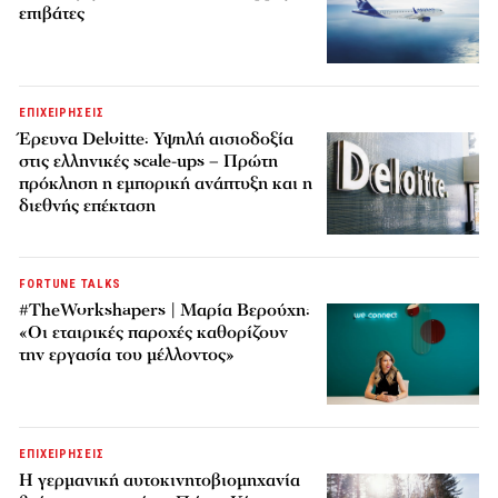
επιβάτες
ΕΠΙΧΕΙΡΗΣΕΙΣ
Έρευνα Deloitte: Υψηλή αισιοδοξία
στις ελληνικές scale-ups – Πρώτη
πρόκληση η εμπορική ανάπτυξη και η
διεθνής επέκταση
FORTUNE TALKS
#TheWorkshapers | Μαρία Βερούχη:
«Οι εταιρικές παροχές καθορίζουν
την εργασία του μέλλοντος»
ΕΠΙΧΕΙΡΗΣΕΙΣ
Η γερμανική αυτοκινητοβιομηχανία