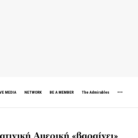
VE MEDIA
NETWORK
BE A MEMBER
The Admirables
ατινική Αμερική «βαραίνει»