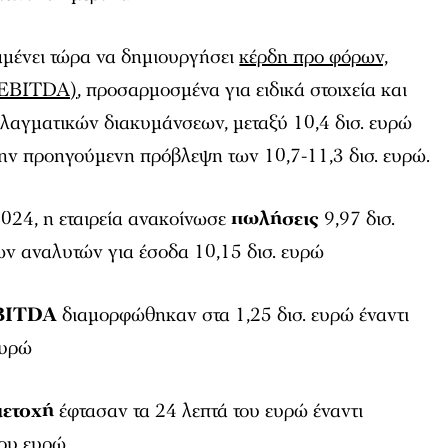
αμένει τώρα να δημιουργήσει
κέρδη προ φόρων,
(EBITDA)
, προσαρμοσμένα για ειδικά στοιχεία και
λλαγματικών διακυμάνσεων, μεταξύ 10,4 δισ. ευρώ
 την προηγούμενη πρόβλεψη των 10,7-11,3 δισ. ευρώ.
 2024, η εταιρεία ανακοίνωσε
πωλήσεις
9,97 δισ.
ων αναλυτών για έσοδα 10,15 δισ. ευρώ
BITDA
διαμορφώθηκαν στα 1,25 δισ. ευρώ έναντι
ευρώ
μετοχή
έφτασαν τα 24 λεπτά του ευρώ έναντι
του ευρώ.