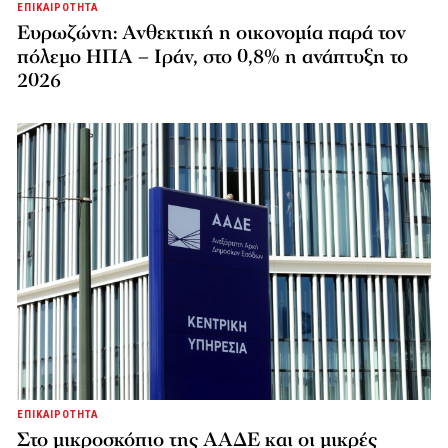
ΕΠΙΚΑΙΡΟΤΗΤΑ
Ευρωζώνη: Ανθεκτική η οικονομία παρά τον
πόλεμο ΗΠΑ – Ιράν, στο 0,8% η ανάπτυξη το
2026
ΕΠΙΚΑΙΡΟΤΗΤΑ
Στο μικροσκόπιο της ΑΑΔΕ και οι μικρές