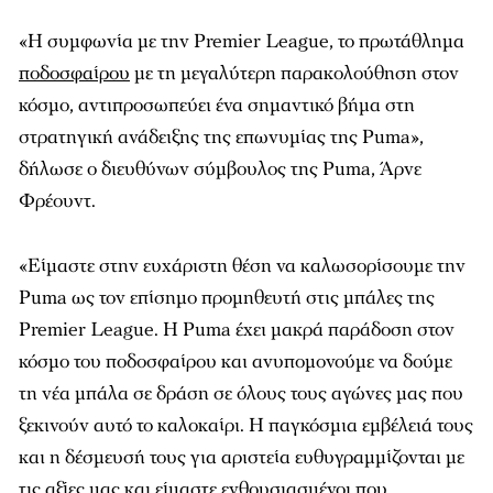
«Η συμφωνία με την Premier League, το πρωτάθλημα
ποδοσφαίρου
με τη μεγαλύτερη παρακολούθηση στον
κόσμο, αντιπροσωπεύει ένα σημαντικό βήμα στη
στρατηγική ανάδειξης της επωνυμίας της Puma»,
δήλωσε ο διευθύνων σύμβουλος της Puma, Άρνε
Φρέουντ.
«Είμαστε στην ευχάριστη θέση να καλωσορίσουμε την
Puma ως τον επίσημο προμηθευτή στις μπάλες της
Premier League. Η Puma έχει μακρά παράδοση στον
κόσμο του ποδοσφαίρου και ανυπομονούμε να δούμε
τη νέα μπάλα σε δράση σε όλους τους αγώνες μας που
ξεκινούν αυτό το καλοκαίρι. Η παγκόσμια εμβέλειά τους
και η δέσμευσή τους για αριστεία ευθυγραμμίζονται με
τις αξίες μας και είμαστε ενθουσιασμένοι που