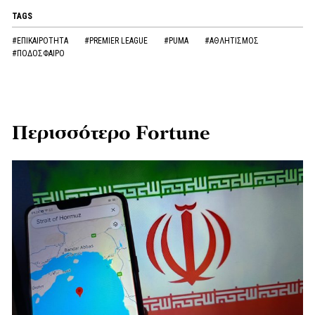
TAGS
#ΕΠΙΚΑΙΡΟΤΗΤΑ
#PREMIER LEAGUE
#PUMA
#ΑΘΛΗΤΙΣΜΟΣ
#ΠΟΔΟΣΦΑΙΡΟ
Περισσότερο Fortune