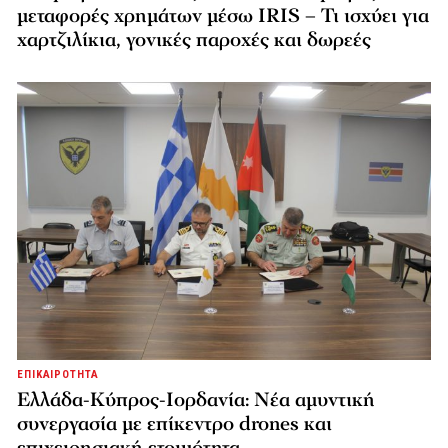
μεταφορές χρημάτων μέσω IRIS – Τι ισχύει για
χαρτζιλίκια, γονικές παροχές και δωρεές
ΕΠΙΚΑΙΡΟΤΗΤΑ
Ελλάδα-Κύπρος-Ιορδανία: Νέα αμυντική
συνεργασία με επίκεντρο drones και
επιχειρησιακή ετοιμότητα