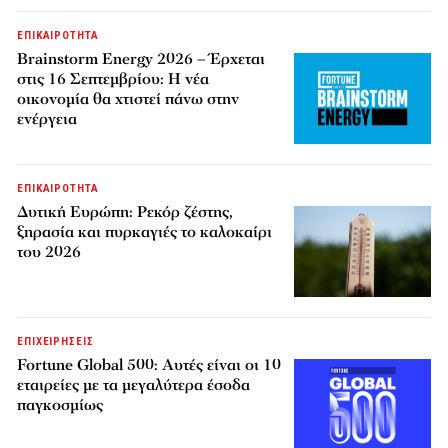
ΕΠΙΚΑΙΡΟΤΗΤΑ
Brainstorm Energy 2026 – Έρχεται
στις 16 Σεπτεμβρίου: Η νέα
οικονομία θα χτιστεί πάνω στην
ενέργεια
ΕΠΙΚΑΙΡΟΤΗΤΑ
Δυτική Ευρώπη: Ρεκόρ ζέστης,
ξηρασία και πυρκαγιές το καλοκαίρι
του 2026
ΕΠΙΧΕΙΡΗΣΕΙΣ
Fortune Global 500: Αυτές είναι οι 10
εταιρείες με τα μεγαλύτερα έσοδα
παγκοσμίως