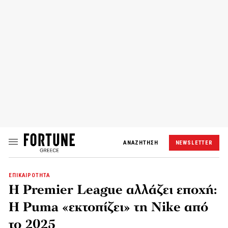
ΑΝΑΖΗΤΗΣΗ
NEWSLETTER
ΕΠΙΚΑΙΡΟΤΗΤΑ
Η Premier League αλλάζει εποχή:
Η Puma «εκτοπίζει» τη Nike από
το 2025