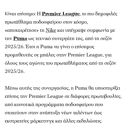
Eίναι επίσημο: Η
Premier League
, το πιο δημοφιλές
πρωτάθλημα ποδοσφαίρου στον κόσμο,
«αποχαιρέτησε» τη
Nike
και υπέγραψε συμφωνία με
την
Puma
ως τεχνικό συνεργάτη της, από τη σεζόν
2025/26. Έτσι η Puma να γίνει ο επίσημος
προμηθευτής σε μπάλες στην Premier League, για
όλους τους αγώνες του πρωταθλήματος από τη σεζόν
2025/26.
Μέσω αυτής της συνεργασίας, η Puma θα υποστηρίξει
επίσης την Premier League σε διάφορες πρωτοβουλίες,
από κοινοτικά προγράμματα ποδοσφαίρου που
στοχεύουν στην ανάπτυξη νέων ταλέντων έως
εκστρατείες μάρκετινγκ και άλλες εκδηλώσεις.