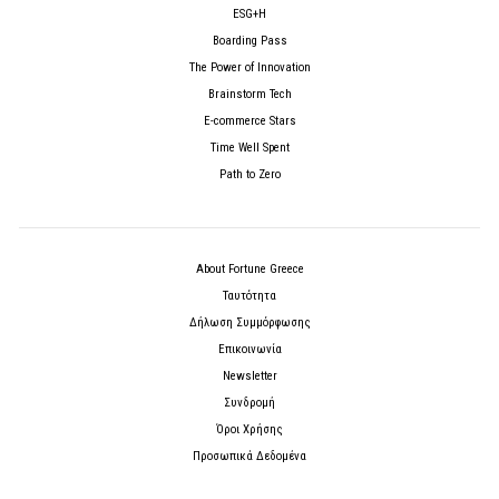
ESG+H
Boarding Pass
The Power of Innovation
Brainstorm Tech
E-commerce Stars
Time Well Spent
Path to Zero
About Fortune Greece
Ταυτότητα
Δήλωση Συμμόρφωσης
Επικοινωνία
Newsletter
Συνδρομή
Όροι Χρήσης
Προσωπικά Δεδομένα