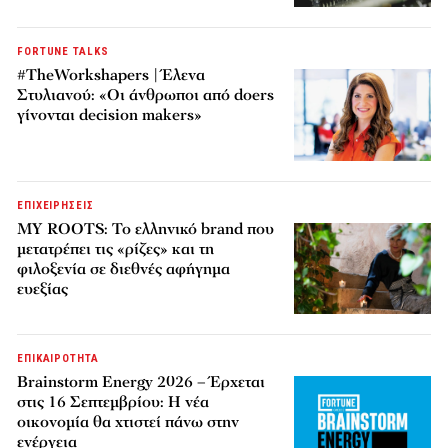
FORTUNE TALKS
#TheWorkshapers | Έλενα
Στυλιανού: «Οι άνθρωποι από doers
γίνονται decision makers»
ΕΠΙΧΕΙΡΗΣΕΙΣ
MY ROOTS: Το ελληνικό brand που
μετατρέπει τις «ρίζες» και τη
φιλοξενία σε διεθνές αφήγημα
ευεξίας
ΕΠΙΚΑΙΡΟΤΗΤΑ
Brainstorm Energy 2026 – Έρχεται
στις 16 Σεπτεμβρίου: Η νέα
οικονομία θα χτιστεί πάνω στην
ενέργεια