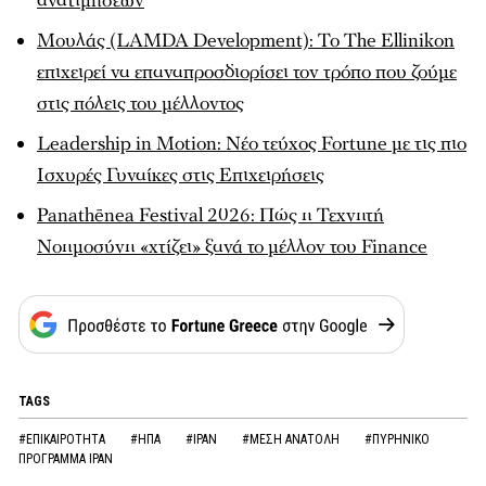
ανατιμήσεων
Μουλάς (LAMDA Development): To The Ellinikon
επιχειρεί να επαναπροσδιορίσει τον τρόπο που ζούμε
στις πόλεις του μέλλοντος
Leadership in Motion: Νέο τεύχος Fortune με τις πιο
Ισχυρές Γυναίκες στις Επιχειρήσεις
Panathēnea Festival 2026: Πώς η Τεχνητή
Νοημοσύνη «χτίζει» ξανά το μέλλον του Finance
TAGS
#ΕΠΙΚΑΙΡΟΤΗΤΑ
#ΗΠΑ
#ΙΡΑΝ
#ΜΕΣΗ ΑΝΑΤΟΛΗ
#ΠΥΡΗΝΙΚΟ
ΠΡΟΓΡΑΜΜΑ ΙΡΑΝ