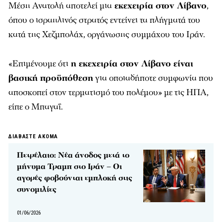
Μέση Ανατολή αποτελεί μια
εκεχειρία στον Λίβανο
,
όπου ο ισραηλινός στρατός εντείνει τα πλήγματά του
κατά της Χεζμπολάχ, οργάνωσης συμμάχου του Ιράν.
«Επιμένουμε ότι
η εκεχειρία στον Λίβανο είναι
βασική προϋπόθεση
για οποιαδήποτε συμφωνία που
αποσκοπεί στον τερματισμό του πολέμου» με τις ΗΠΑ,
είπε ο Μπαγαΐ.
ΔΙΑΒΑΣΤΕ ΑΚΟΜΑ
Πετρέλαιο: Νέα άνοδος μετά το
μήνυμα Τραμπ στο Ιράν – Οι
αγορές φοβούνται εμπλοκή στις
συνομιλίες
01/06/2026