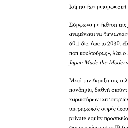
Ισίμπα έχει μεταμφιεστε
Σύμφωνα με έκθεση της 
αναμένεται να διπλασιαστ
60,1 δισ. έως το 2030. 
ποπ κουλτούρας», λέει 
Japan Made the Modern
Μετά την έκρηξη της τηλ
πανδημία, διεθνή στούντ
χαρακτήρων και ιστοριών
υπερηρωικές σειρές έχου
private equity προσπαθο
ψυχαγωγίας και το IP (π