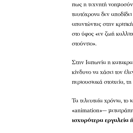
πως η τεχνητή νοημοσύν
ταυτόχρονα δεν αποδίδε
απαντώντας στην κριτική
στο ύφος «εν ζωή καλλιτ
στούντιο».
Στην Ιαπωνία η κατακραυ
κίνδυνο να χάσει τον έλ
περιουσιακά στοιχεία, τη
Τα τελευταία χρόνια, το
«animation»— μετατράπ
ισχυρότερα εργαλεία 