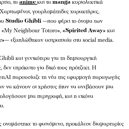
ρτιο, τα
anime
και τα
manga
κυριολεκτικά
 Χαριτωμένοι, γουρλομάτηδες χαρακτήρες,
ου
Studio Ghibli
—που φέρει το όνομα των
α «My Neighbour Totoro»,
«Spirited Away»
και
e»
— εξαπλώθηκαν αστραπιαία στα social media.
Ghibli και γενικότερα για τη δημιουργική
 δεν επρόκειτο για δικό τους πρότζεκτ. Η
penAI παρουσίαζε τη νέα της εφαρμογή παραγωγής
χαν να κάνουν οι χρήστες ήταν να ανεβάσουν μια
ολογήσουν μια περιγραφή, και η εικόνα
τα.
ως ονομάστηκε το φαινόμενο, προκάλεσε διαμαρτυρίες