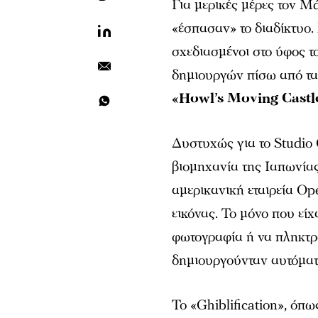
Για μερικές μέρες τον Μά
«έσπασαν» το διαδίκτυο.
σχεδιασμένοι στο ύφος τ
δημιουργών πίσω από τ
«Howl’s Moving Castl
Δυστυχώς για το Studio 
βιομηχανία της Ιαπωνίας,
αμερικανική εταιρεία O
εικόνας. Το μόνο που εί
φωτογραφία ή να πληκτρ
δημιουργούνταν αυτόμα
Το «Ghiblification», όπ