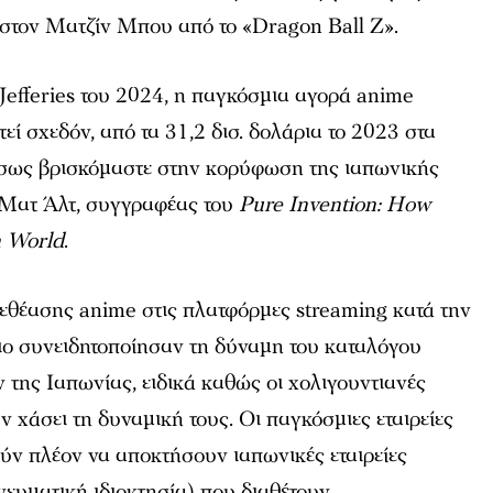
ί στον Ματζίν Μπου από το «Dragon Ball Z».
Jefferies του 2024, η παγκόσμια αγορά anime
εί σχεδόν, από τα 31,2 δισ. δολάρια το 2023 στα
«Ίσως βρισκόμαστε στην κορύφωση της ιαπωνικής
ο Ματ Άλτ, συγγραφέας του
Pure Invention: How
 World
.
εθέασης anime στις πλατφόρμες streaming κατά την
ιο συνειδητοποίησαν τη δύναμη του καταλόγου
 της Ιαπωνίας, ειδικά καθώς οι χολιγουντιανές
ν χάσει τη δυναμική τους. Οι παγκόσμιες εταιρείες
ύν πλέον να αποκτήσουν ιαπωνικές εταιρείες
νευματική ιδιοκτησία) που διαθέτουν.