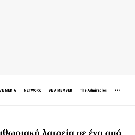
VE MEDIA
NETWORK
BE A MEMBER
The Admirables
ιθωριακή λατρεία σε ένα από