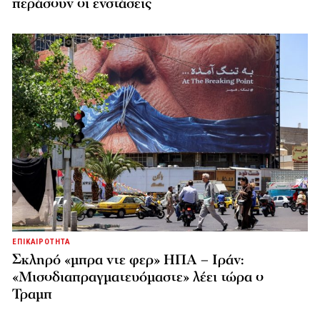
περάσουν οι ενστάσεις
ΕΠΙΚΑΙΡΟΤΗΤΑ
Σκληρό «μπρα ντε φερ» ΗΠΑ – Ιράν:
«Μισοδιαπραγματευόμαστε» λέει τώρα ο
Τραμπ