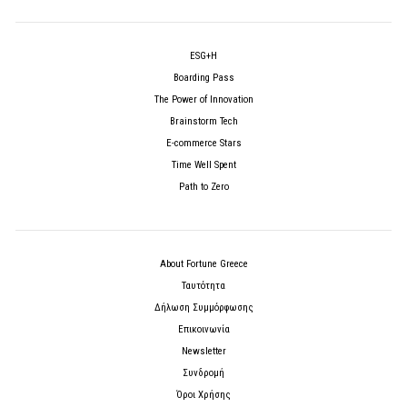
ESG+H
Boarding Pass
The Power of Innovation
Brainstorm Tech
E-commerce Stars
Time Well Spent
Path to Zero
About Fortune Greece
Ταυτότητα
Δήλωση Συμμόρφωσης
Επικοινωνία
Newsletter
Συνδρομή
Όροι Χρήσης