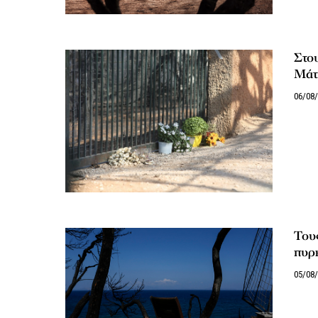
Στου
Μάτ
06/08
Τους
πυρ
05/08