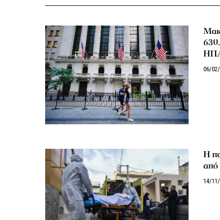
Μακ
630.
ΗΠΑ
06/02
Η πα
από
14/11