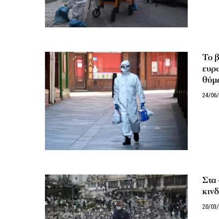
Το β
ευρω
θύμ
24/06
Στα 
κιν
20/03