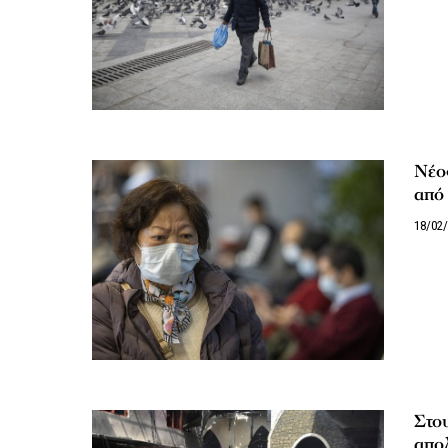
Νέος
από 
18/02
Στο
απο