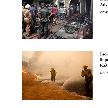
Λάν
23/04
Στου
θυμ
Καλ
13/11