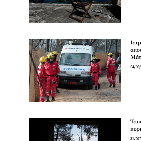
Ιατρ
απο
Μάτ
04/08
Ταυτ
πυρ
31/07