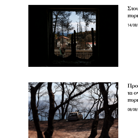
Στου
πυρκ
14/08
Προ
τα ο
πυρ
08/08