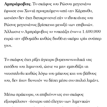
Αμπράμοβιτς
. Το σκάφος του Ρώσου μεγιστάνα
έφτασε στα Χανιά προερχόμενο από την Κάρπαθο,
ωστόσο δεν έχει διευκρινιστεί εάν ο ιδιοκτήτης του
Ρώσος μεγιστάνας βρίσκεται μεταξύ των επιβατών.
Άλλωστε ο Αμπράμοβιτς το νοικιάζει έναντι 1.400.000
ευρώ την εβδομάδα καθώς διαθέτει ακόμα τρία σούπερ
γιοτ.
Το σκάφος έχει ρίξει άγκυρα βορειοανατολικά της
εισόδου του λιμανιού, ώστε να μην εμποδίζει τη
ναυσιπλοΐα καθώς λόγω του μήκους και του βάθους
του, δεν ήταν δυνατόν να δέσει μέσα στο παλιό λιμάνι.
Μέσω πράκτορα, οι επιβαίνοντες στο σκάφος
εξασφάλισαν -ύστερα από έλεγχο των λιμενικών