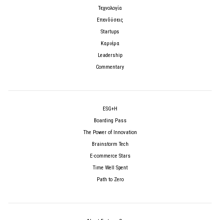
Τεχνολογία
Επενδύσεις
Startups
Καριέρα
Leadership
Commentary
ESG+H
Boarding Pass
The Power of Innovation
Brainstorm Tech
E-commerce Stars
Time Well Spent
Path to Zero