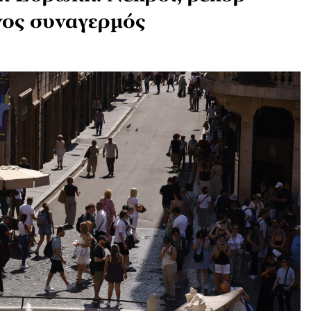
νος συναγερμός