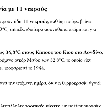
νία με 11 νεκρούς
μετρούν ήδη
11 νεκρούς
, καθώς η χώρα βιώνει
°C, επίπεδα ιδιαίτερα ασυνήθιστα ακόμη και για
ους
34,8°C στους Κήπους του Κιου στο Λονδίνο
,
ούμενο ρεκόρ Μαΐου των 32,8°C, το οποίο είχε
χε ισοφαριστεί το 1944.
ανά την επόμενη ημέρα, όταν η θερμοκρασία άγγιξε
αλλεπάλληλες
τροπικές νύχτες
, με τις θερμοκρασίες