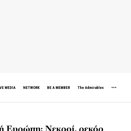
VE MEDIA
NETWORK
BE A MEMBER
The Admirables
ή Ευρώπη: Νεκροί, ρεκόρ