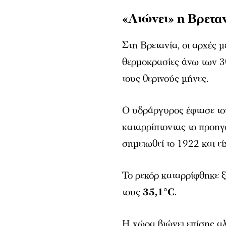
«Λιώνει» η Βρετα
Στη Βρετανία, οι αρχές 
θερμοκρασίες άνω των 30
τους θερινούς μήνες.
Ο υδράργυρος έφτασε τ
καταρρίπτοντας το προηγ
σημειωθεί το 1922 και εί
Το ρεκόρ καταρρίφθηκε ξ
τους
35,1°C
.
Η χώρα βιώνει επίσης 