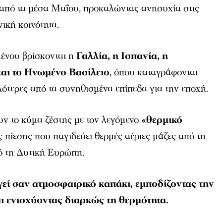
 από τα μέσα Μαΐου, προκαλώντας ανησυχία στις
ική κοινότητα.
μένου βρίσκονται η
Γαλλία, η Ισπανία, η
και το Ηνωμένο Βασίλειο
, όπου καταγράφονται
ότερες από τα συνηθισμένα επίπεδα για την εποχή.
ν το κύμα ζέστης με τον λεγόμενο
«θερμικό
 πίεσης που παγιδεύει θερμές αέριες μάζες από τη
ό τη Δυτική Ευρώπη.
γεί σαν ατμοσφαιρικό καπάκι, εμποδίζοντας την
ι ενισχύοντας διαρκώς τη θερμότητα.