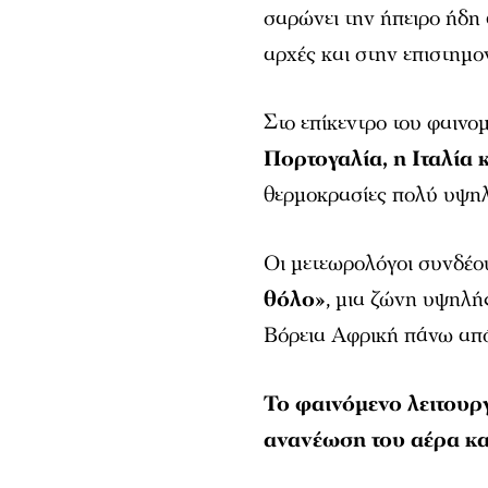
σαρώνει την ήπειρο ήδη
αρχές και στην επιστημον
Στο επίκεντρο του φαινο
Πορτογαλία, η Ιταλία 
θερμοκρασίες πολύ υψηλ
Οι μετεωρολόγοι συνδέου
θόλο»
, μια ζώνη υψηλής
Βόρεια Αφρική πάνω απ
Το φαινόμενο λειτουρ
ανανέωση του αέρα κα