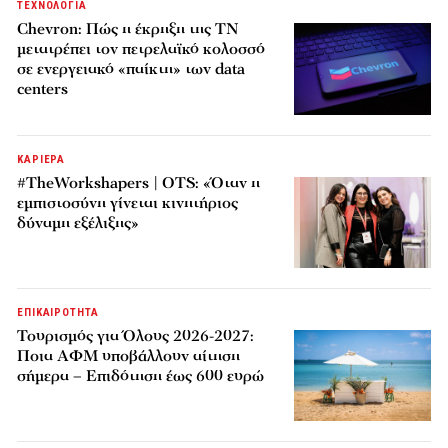
ΤΕΧΝΟΛΟΓΙΑ
Chevron: Πώς η έκρηξη της ΤΝ
μετατρέπει τον πετρελαϊκό κολοσσό
σε ενεργειακό «παίκτη» των data
centers
ΚΑΡΙΕΡΑ
#TheWorkshapers | OTS: «Όταν η
εμπιστοσύνη γίνεται κινητήριος
δύναμη εξέλιξης»
ΕΠΙΚΑΙΡΟΤΗΤΑ
Τουρισμός για Όλους 2026-2027:
Ποια ΑΦΜ υποβάλλουν αίτηση
σήμερα – Επιδότηση έως 600 ευρώ