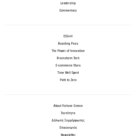
Leadership
Commentary
ESG+H
Boarding Pass
The Power of Innovation
Brainstorm Tech
E-commerce Stars
Time Well Spent
Path to Zero
About Fortune Greece
Ταυτότητα
Δήλωση Συμμόρφωσης
Επικοινωνία
Newsletter