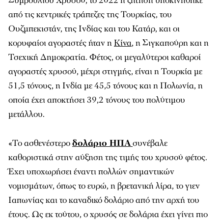
Συμβουλίου Χρυσού, το 2022 η ζήτηση υποκινήθηκε
από τις κεντρικές τράπεζες της Τουρκίας, του
Ουζμπεκιστάν, της Ινδίας και του Κατάρ, και οι
κορυφαίοι αγοραστές ήταν η
Κίνα
, η Σιγκαπούρη και η
Τσεχική Δημοκρατία. Φέτος, οι μεγαλύτεροι καθαροί
αγοραστές χρυσού, μέχρι στιγμής, είναι η Τουρκία με
51,5 τόνους, η Ινδία με 45,5 τόνους και η Πολωνία, η
οποία έχει αποκτήσει 39,2 τόνους του πολύτιμου
μετάλλου.
«Το ασθενέστερο
δολάριο ΗΠΑ
συνέβαλε
καθοριστικά στην αύξηση της τιμής του χρυσού φέτος.
Έχει υποχωρήσει έναντι πολλών σημαντικών
νομισμάτων, όπως το ευρώ, η βρετανική λίρα, το γιεν
Ιαπωνίας και το καναδικό δολάριο από την αρχή του
έτους. Ως εκ τούτου, ο χρυσός σε δολάρια έχει γίνει πιο