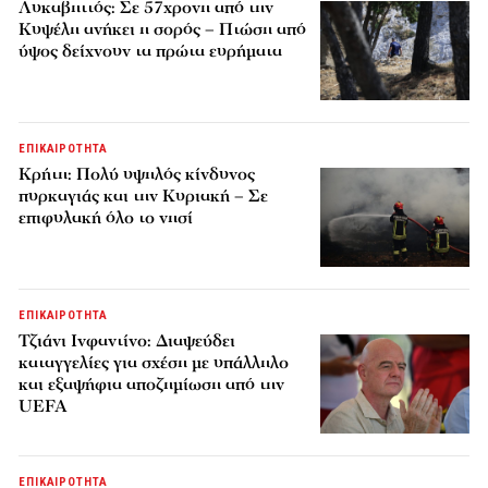
Λυκαβηττός: Σε 57χρονη από την
Κυψέλη ανήκει η σορός – Πτώση από
ύψος δείχνουν τα πρώτα ευρήματα
ΕΠΙΚΑΙΡΟΤΗΤΑ
Κρήτη: Πολύ υψηλός κίνδυνος
πυρκαγιάς και την Κυριακή – Σε
επιφυλακή όλο το νησί
ΕΠΙΚΑΙΡΟΤΗΤΑ
Τζιάνι Ινφαντίνο: Διαψεύδει
καταγγελίες για σχέση με υπάλληλο
και εξαψήφια αποζημίωση από την
UEFA
ΕΠΙΚΑΙΡΟΤΗΤΑ