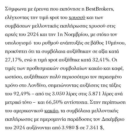
Σύμφωνα με έρευνα που εκπόνησε η BestBrokers,
ελέγχοντας την τιμή spot του
χρυσού
και των
συμβάσεων μελλοντικής εκπλήρωσης χρυσού στις
αρχές του 2024 και την 1η Νοεμβρίου, με στόχο τον
υπολογισμό του ρυθμού ανάπτυξής σε βάθος 10μήνου,
προκύπτει ότι τα συμβόλαια αυξήθηκαν σε αξία κατά
27,17%, ενώ η τιμή spot αυξήθηκε κατά 32,41%. Οι
τιμές των προθεσμιακών συμβολαίων κακάο και καφέ,
ωστόσο, αυξήθηκαν πολύ περισσότερο τον περασμένο
χρόνο στο Λονδίνο, σημειώνοντας αυξήσεις της τάξης
του 92,49% – από τις 3.050 λίρες στις 5.871 λίρες ανά
μετρικό τόνο – και 66,50% αντίστοιχα. Στην περίπτωση
του αμερικανικού
κακάο
, τα συμβόλαια μελλοντικής
εκπλήρωσης με ημερομηνία παράδοσης τον Δεκέμβριο
του 2024 αυξάνονται από 3.980 $ σε 7.341 $,