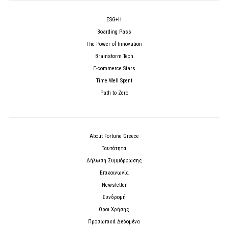
ESG+H
Boarding Pass
The Power of Innovation
Brainstorm Tech
E-commerce Stars
Time Well Spent
Path to Zero
About Fortune Greece
Ταυτότητα
Δήλωση Συμμόρφωσης
Επικοινωνία
Newsletter
Συνδρομή
Όροι Χρήσης
Προσωπικά Δεδομένα