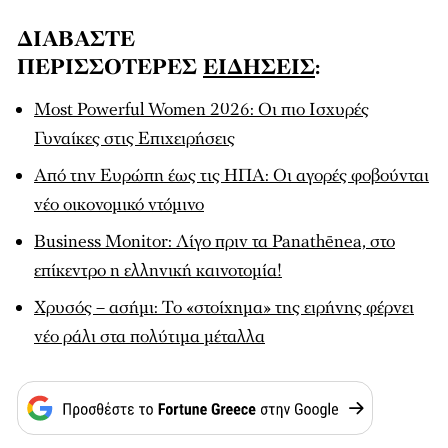
ΔΙΑΒΑΣΤΕ
ΠΕΡΙΣΣΟΤΕΡΕΣ
ΕΙΔΗΣΕΙΣ
:
Most Powerful Women 2026: Οι πιο Ισχυρές
Γυναίκες στις Επιχειρήσεις
Από την Ευρώπη έως τις ΗΠΑ: Οι αγορές φοβούνται
νέο οικονομικό ντόμινο
Business Monitor: Λίγο πριν τα Panathēnea, στο
επίκεντρο η ελληνική καινοτομία!
Χρυσός – ασήμι: Το «στοίχημα» της ειρήνης φέρνει
νέο ράλι στα πολύτιμα μέταλλα