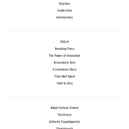
Καριέρα
Leadership
Commentary
ESG+H
Boarding Pass
The Power of Innovation
Brainstorm Tech
E-commerce Stars
Time Well Spent
Path to Zero
About Fortune Greece
Ταυτότητα
Δήλωση Συμμόρφωσης
Επικοινωνία