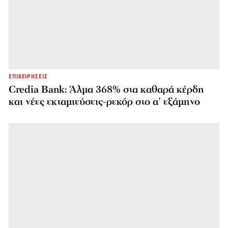
ΕΠΙΧΕΙΡΗΣΕΙΣ
Credia Bank: Άλμα 368% στα καθαρά κέρδη
και νέες εκταμιεύσεις-ρεκόρ στο α’ εξάμηνο