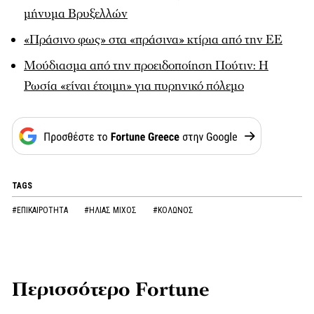
μήνυμα Βρυξελλών
«Πράσινο φως» στα «πράσινα» κτίρια από την ΕΕ
Μούδιασμα από την προειδοποίηση Πούτιν: Η
Ρωσία «είναι έτοιμη» για πυρηνικό πόλεμο
TAGS
#ΕΠΙΚΑΙΡΟΤΗΤΑ
#ΗΛΙΑΣ ΜΙΧΟΣ
#ΚΟΛΩΝΟΣ
Περισσότερο Fortune