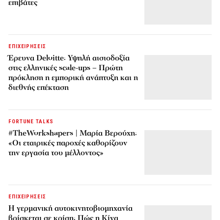
επιβάτες
ΕΠΙΧΕΙΡΗΣΕΙΣ
Έρευνα Deloitte: Υψηλή αισιοδοξία
στις ελληνικές scale-ups – Πρώτη
πρόκληση η εμπορική ανάπτυξη και η
διεθνής επέκταση
FORTUNE TALKS
#TheWorkshapers | Μαρία Βερούχη:
«Οι εταιρικές παροχές καθορίζουν
την εργασία του μέλλοντος»
ΕΠΙΧΕΙΡΗΣΕΙΣ
Η γερμανική αυτοκινητοβιομηχανία
βρίσκεται σε κρίση: Πώς η Κίνα