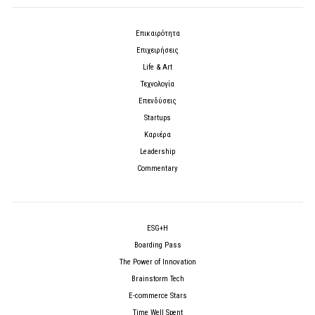
Επικαιρότητα
Επιχειρήσεις
Life & Art
Τεχνολογία
Επενδύσεις
Startups
Καριέρα
Leadership
Commentary
ESG+H
Boarding Pass
The Power of Innovation
Brainstorm Tech
E-commerce Stars
Time Well Spent