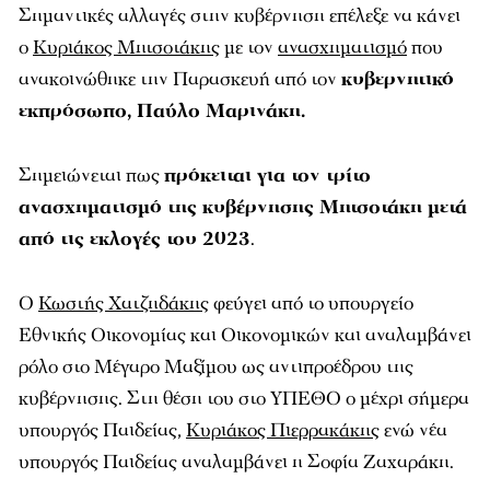
Σημαντικές αλλαγές στην κυβέρνηση επέλεξε να κάνει
ο
Κυριάκος Μητσοτάκης
με τον
ανασχηματισμό
που
ανακοινώθηκε την Παρασκευή από τον
κυβερνητικό
εκπρόσωπο, Παύλο Μαρινάκη.
Σημειώνεται πως
πρόκειται για τον τρίτο
ανασχηματισμό της κυβέρνησης Μητσοτάκη μετά
από τις εκλογές του 2023
.
Ο
Κωστής Χατζηδάκης
φεύγει από το υπουργείο
Εθνικής Οικονομίας και Οικονομικών και αναλαμβάνει
ρόλο στο Μέγαρο Μαξίμου ως αντιπροέδρου της
κυβέρνησης. Στη θέση του στο ΥΠΕΘΟ ο μέχρι σήμερα
υπουργός Παιδείας,
Κυριάκος Πιερρακάκης
ενώ νέα
υπουργός Παιδείας αναλαμβάνει η Σοφία Ζαχαράκη.