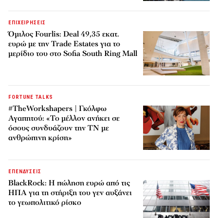
ΕΠΙΧΕΙΡΗΣΕΙΣ
Όμιλος Fourlis: Deal 49,35 εκατ.
ευρώ με την Trade Estates για το
μερίδιο του στο Sofia South Ring Mall
FORTUNE TALKS
#TheWorkshapers | Γκόλφω
Αγαπητού: «Το μέλλον ανήκει σε
όσους συνδυάζουν την ΤΝ με
ανθρώπινη κρίση»
ΕΠΕΝΔΥΣΕΙΣ
BlackRock: Η πώληση ευρώ από τις
ΗΠΑ για τη στήριξη του γεν αυξάνει
το γεωπολιτικό ρίσκο