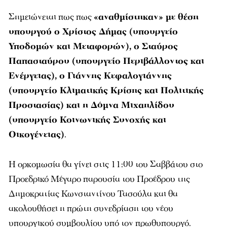
Σημειώνεται πως πως
«αναθμίστηκαν» με θέση
υπουργού ο Χρίστος Δήμας (υπουργείο
Υποδομών και Μεταφορών), ο Σταύρος
Παπασταύρου (υπουργείο Περιβάλλοντος και
Ενέργειας), ο Γιάννης Κεφαλογιάννης
(υπουργείο Κλιματικής Κρίσης και Πολιτικής
Προστασίας) και η Δόμνα Μιχαηλίδου
(υπουργείο Κοινωνικής Συνοχής και
Οικογένειας)
.
Η ορκομωσία θα γίνει στις 11:00 του Σαββάτου στο
Προεδρικό Μέγαρο παρουσία του Προέδρου της
Δημοκρατίας Κωνσταντίνου Τασούλα και θα
ακολουθήσει η πρώτη συνεδρίαση του νέου
υπουργικού συμβουλίου υπό τον πρωθυπουργό.