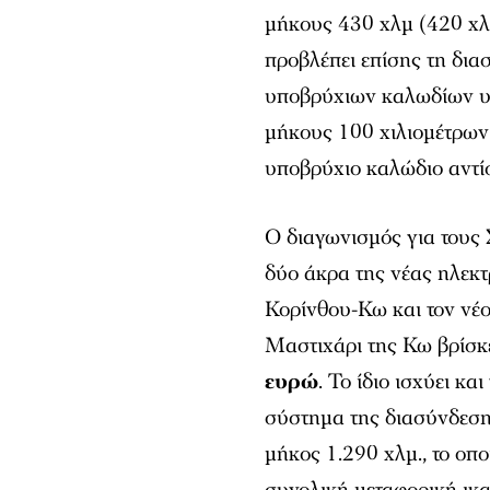
μήκους 430 χλμ (420 χλ
προβλέπει επίσης τη δια
υποβρύχιων καλωδίων υ
μήκους 100 χιλιομέτρων 
υποβρύχιο καλώδιο αντίσ
Ο διαγωνισμός για τους
δύο άκρα της νέας ηλεκ
Κορίνθου-Κω και τον νέ
Μαστιχάρι της Κω βρίσκε
ευρώ
. Το ίδιο ισχύει κ
σύστημα της διασύνδεσ
μήκος 1.290 χλμ., το οπ
συνολική μεταφορική ικ