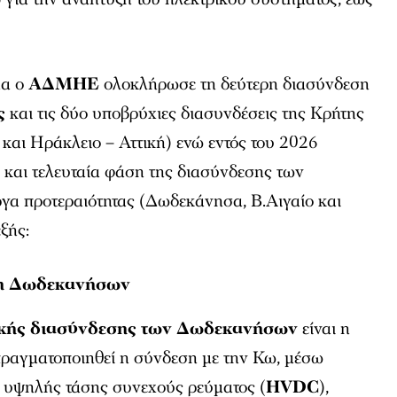
μα ο
ΑΔΜΗΕ
ολοκλήρωσε τη δεύτερη διασύνδεση
ς
και τις δύο υποβρύχιες διασυνδέσεις της Κρήτης
και Ηράκλειο – Αττική) ενώ εντός του 2026
 και τελευταία φάση της διασύνδεσης των
ργα προτεραιότητας (Δωδεκάνησα, Β.Αιγαίο και
εξής:
ση Δωδεκανήσων
ικής διασύνδεσης των Δωδεκανήσων
είναι η
πραγματοποιηθεί η σύνδεση με την Κω, μέσω
 υψηλής τάσης συνεχούς ρεύματος (
HVDC
),