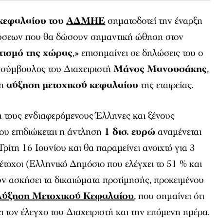
 κεφαλαίου του
ΑΔΜΗΕ
σηματοδοτεί την έναρξη
δύσεων που θα δώσουν σημαντική ώθηση στον
τισμό της χώρας
,» επισημαίνει σε δηλώσεις του ο
 σύμβουλος του Διαχειριστή
Μάνος Μανουσάκης
,
νη
αύξηση μετοχικού κεφαλαίου
της εταιρείας.
α τους ενδιαφερόμενους Έλληνες και ξένους
ου επιδιώκεται η άντληση
1 δισ. ευρώ
αναμένεται
Τρίτη 16 Ιουνίου και θα παραμείνει ανοιχτό για 3
μέτοχοι (Ελληνικό Δημόσιο που ελέγχει το 51 % και
υν ασκήσει τα δικαιώματα προτίμησής, προκειμένου
Αύξηση Μετοχικού Κεφαλαίου
, που σημαίνει ότι
ι τον έλεγχο του Διαχειριστή και την επόμενη ημέρα.