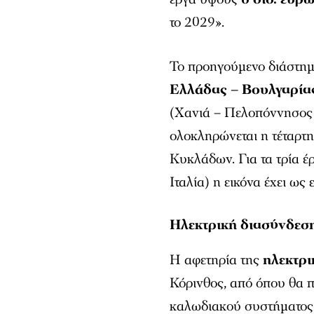
το 2029».
Το προηγούμενο διάστη
Ελλάδας – Βουλγαρία
(Χανιά – Πελοπόννησος 
ολοκληρώνεται η τέταρτη
Κυκλάδων. Για τα τρία έ
Ιταλία) η εικόνα έχει ως 
Ηλεκτρική διασύνδε
Η αφετηρία της
ηλεκτρ
Κόρινθος, από όπου θα 
καλωδιακού συστήματος