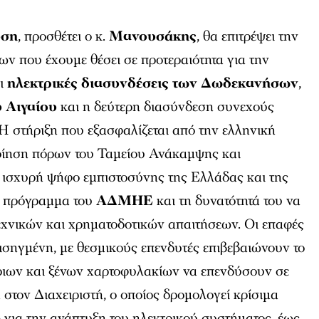
υση
, προσθέτει ο κ.
Μανουσάκης
, θα επιτρέψει την
γων που έχουμε θέσει σε προτεραιότητα για την
οι
ηλεκτρικές διασυνδέσεις των Δωδεκανήσων
,
 Αιγαίου
και η δεύτερη διασύνδεση συνεχούς
 Η στήριξη που εξασφαλίζεται από την ελληνική
οίηση πόρων του Ταμείου Ανάκαμψης και
ί ισχυρή ψήφο εμπιστοσύνης της Ελλάδας και της
ό πρόγραμμα του
ΑΔΜΗΕ
και τη δυνατότητά του να
εχνικών και χρηματοδοτικών απαιτήσεων. Οι επαφές
 εισηγμένη, με θεσμικούς επενδυτές επιβεβαιώνουν το
ριων και ξένων χαρτοφυλακίων να επενδύσουν σε
στον Διαχειριστή, ο οποίος δρομολογεί κρίσιμα
ώ
για την ανάπτυξη του ηλεκτρικού συστήματος, έως