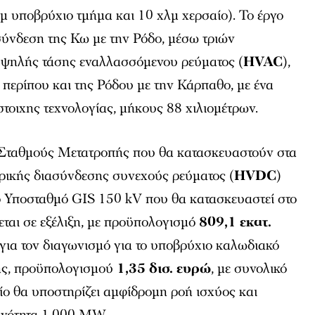
μ υποβρύχιο τμήμα και 10 χλμ χερσαίο). Το έργο
σύνδεση της Κω με την Ρόδο, μέσω τριών
ψηλής τάσης εναλλασσόμενου ρεύματος (
HVAC
),
περίπου και της Ρόδου με την Κάρπαθο, με ένα
τοιχης τεχνολογίας, μήκους 88 χιλιομέτρων.
 Σταθμούς Μετατροπής που θα κατασκευαστούν στα
τρικής διασύνδεσης συνεχούς ρεύματος (
HVDC
)
ο Υποσταθμό GIS 150 kV που θα κατασκευαστεί στο
ται σε εξέλιξη, με προϋπολογισμό
809,1 εκατ.
αι για τον διαγωνισμό για το υποβρύχιο καλωδιακό
ης, προϋπολογισμού
1,35 δισ. ευρώ
, με συνολικό
οίο θα υποστηρίζει αμφίδρομη ροή ισχύος και
ανότητα 1.000 MW.