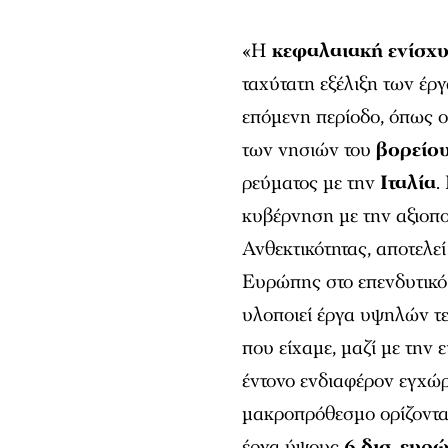
«Η
κεφαλαιακή ενίσχ
ταχύτατη εξέλιξη των έρ
επόμενη περίοδο, όπως 
των νησιών του
βορείου
ρεύματος με την
Ιταλία
.
κυβέρνηση με την αξιοπ
Ανθεκτικότητας, αποτελε
Ευρώπης στο επενδυτικ
υλοποιεί έργα υψηλών τ
που είχαμε, μαζί με την
έντονο ενδιαφέρον εγχώ
μακροπρόθεσμο ορίζοντα 
έργα ύψους
6 δισ. ευρ