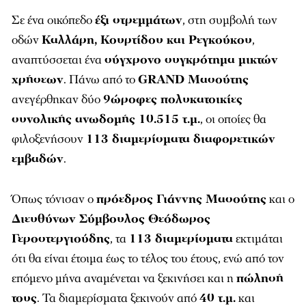
Σε ένα οικόπεδο
έξι στρεμμάτων
, στη συμβολή των
οδών
Καλλάρη, Κουρτίδου και Ρεγκούκου
,
αναπτύσσεται ένα
σύγχρονο συγκρότημα μικτών
χρήσεων
. Πάνω από το
GRAND Μασούτης
ανεγέρθηκαν δύο
9ώροφες πολυκατοικίες
συνολικής ανωδομής 10.515 τ.μ.
, οι οποίες θα
φιλοξενήσουν
113 διαμερίσματα διαφορετικών
εμβαδών
.
Όπως τόνισαν ο
πρόεδρος Γιάννης Μασούτης
και ο
Διευθύνων Σύμβουλος Θεόδωρος
Γεροστεργιούδης
, τα
113 διαμερίσματα
εκτιμάται
ότι θα είναι έτοιμα έως το τέλος του έτους, ενώ από τον
επόμενο μήνα αναμένεται να ξεκινήσει και η
πώλησή
τους
. Τα διαμερίσματα ξεκινούν από
40 τ.μ.
και