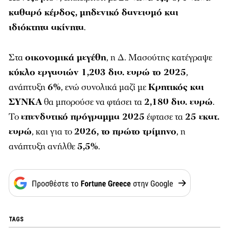
καθαρό κέρδος, μηδενικό δανεισμό και
ιδιόκτητα ακίνητα
.
Στα
οικονομικά μεγέθη
, η Δ. Μασούτης κατέγραψε
κύκλο εργασιών 1,203 δισ. ευρώ το 2025
,
ανάπτυξη
6%
, ενώ συνολικά μαζί με
Κρητικός και
ΣΥΝΚΑ
θα μπορούσε να φτάσει τα
2,180 δισ. ευρώ
.
Το
επενδυτικό πρόγραμμα 2025
έφτασε τα
25 εκατ.
ευρώ
, και για το
2026, το πρώτο τρίμηνο
, η
ανάπτυξη ανήλθε
5,5%
.
TAGS