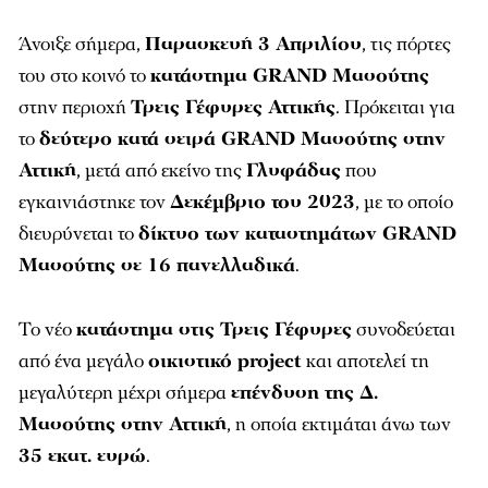
Άνοιξε σήμερα,
Παρασκευή 3 Απριλίου
, τις πόρτες
του στο κοινό το
κατάστημα GRAND Μασούτης
στην περιοχή
Τρεις Γέφυρες Αττικής
. Πρόκειται για
το
δεύτερο κατά σειρά GRAND Μασούτης στην
Αττική
, μετά από εκείνο της
Γλυφάδας
που
εγκαινιάστηκε τον
Δεκέμβριο του 2023
, με το οποίο
διευρύνεται το
δίκτυο των καταστημάτων GRAND
Μασούτης σε 16 πανελλαδικά
.
Το νέο
κατάστημα στις Τρεις Γέφυρες
συνοδεύεται
από ένα μεγάλο
οικιστικό project
και αποτελεί τη
μεγαλύτερη μέχρι σήμερα
επένδυση της Δ.
Μασούτης στην Αττική
, η οποία εκτιμάται άνω των
35 εκατ. ευρώ
.