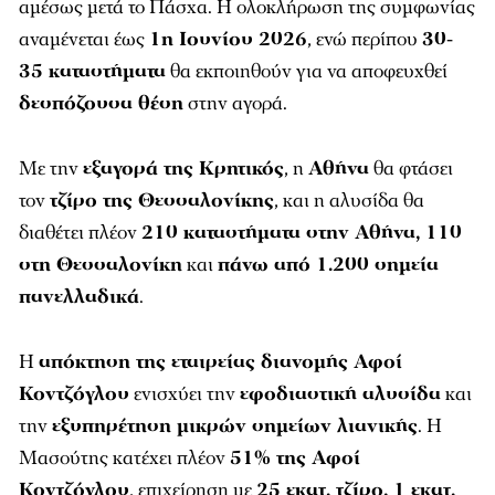
αμέσως μετά το Πάσχα. Η ολοκλήρωση της συμφωνίας
αναμένεται έως
1η Ιουνίου 2026
, ενώ περίπου
30-
35 καταστήματα
θα εκποιηθούν για να αποφευχθεί
δεσπόζουσα θέση
στην αγορά.
Με την
εξαγορά της Κρητικός
, η
Αθήνα
θα φτάσει
τον
τζίρο της Θεσσαλονίκης
, και η αλυσίδα θα
διαθέτει πλέον
210 καταστήματα στην Αθήνα, 110
στη Θεσσαλονίκη
και
πάνω από 1.200 σημεία
πανελλαδικά
.
Η
απόκτηση της εταιρείας διανομής Αφοί
Κοντζόγλου
ενισχύει την
εφοδιαστική αλυσίδα
και
την
εξυπηρέτηση μικρών σημείων λιανικής
. Η
Μασούτης κατέχει πλέον
51% της Αφοί
Κοντζόγλου
, επιχείρηση με
25 εκατ. τζίρο, 1 εκατ.