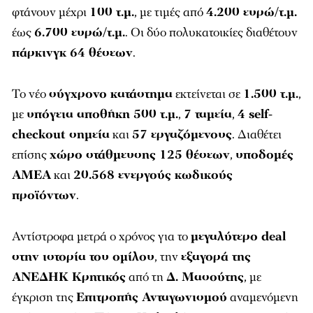
φτάνουν μέχρι
100 τ.μ.
, με τιμές από
4.200 ευρώ/τ.μ.
έως
6.700 ευρώ/τ.μ.
. Οι δύο πολυκατοικίες διαθέτουν
πάρκινγκ 64 θέσεων
.
Το νέο
σύγχρονο κατάστημα
εκτείνεται σε
1.500 τ.μ.
,
με
υπόγεια αποθήκη 500 τ.μ.
,
7 ταμεία
,
4 self-
checkout σημεία
και
57 εργαζόμενους
. Διαθέτει
επίσης
χώρο στάθμευσης 125 θέσεων
,
υποδομές
ΑΜΕΑ
και
20.568 ενεργούς κωδικούς
προϊόντων
.
Αντίστροφα μετρά ο χρόνος για το
μεγαλύτερο deal
στην ιστορία του ομίλου
, την
εξαγορά της
ΑΝΕΔΗΚ Κρητικός
από τη
Δ. Μασούτης
, με
έγκριση της
Επιτροπής Ανταγωνισμού
αναμενόμενη