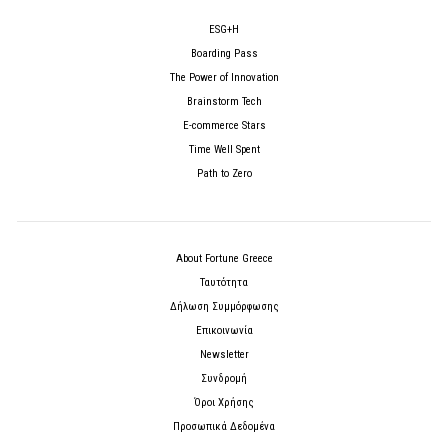
ESG+H
Boarding Pass
The Power of Innovation
Brainstorm Tech
E-commerce Stars
Time Well Spent
Path to Zero
About Fortune Greece
Ταυτότητα
Δήλωση Συμμόρφωσης
Επικοινωνία
Newsletter
Συνδρομή
Όροι Χρήσης
Προσωπικά Δεδομένα