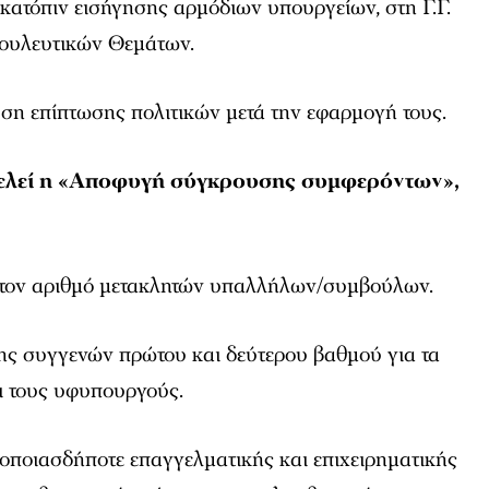
κατόπιν εισήγησης αρµόδιων υπουργείων, στη Γ.Γ.
βουλευτικών Θεµάτων.
ση επίπτωσης πολιτικών µετά την εφαρµογή τους.
τελεί η «Αποφυγή σύγκρουσης συµφερόντων»,
στον αριθµό µετακλητών υπαλλήλων/συµβούλων.
ς συγγενών πρώτου και δεύτερου βαθµού για τα
ι τους υφυπουργούς.
ποιασδήποτε επαγγελµατικής και επιχειρηµατικής