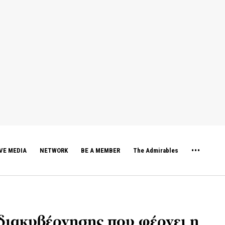
VE MEDIA
NETWORK
BE A MEMBER
The Admirables
διακυβέρνησης που φέρνει η