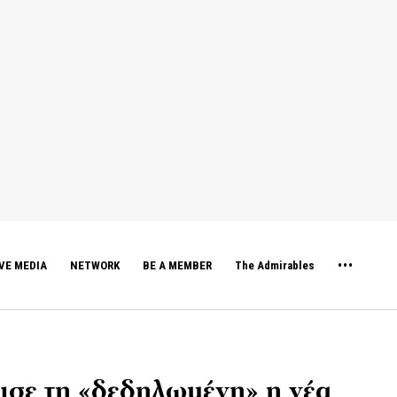
VE MEDIA
NETWORK
BE A MEMBER
The Admirables
σε τη «δεδηλωμένη» η νέα