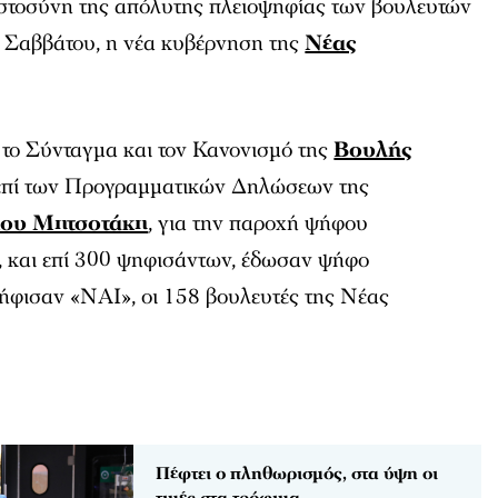
ιστοσύνη της απόλυτης πλειοψηφίας των βουλευτών
υ Σαββάτου, η νέα κυβέρνηση της
Νέας
το Σύνταγμα και τον Κανονισμό της
Βουλής
επί των Προγραμματικών Δηλώσεων της
ου Μητσοτάκη
, για την παροχή ψήφου
, και επί 300 ψηφισάντων, έδωσαν ψήφο
ήφισαν «ΝΑΙ», οι 158 βουλευτές της Νέας
Πέφτει ο πληθωρισμός, στα ύψη οι
τιμές στα τρόφιμα