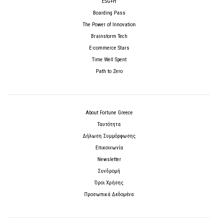
ESG+H
Boarding Pass
The Power of Innovation
Brainstorm Tech
E-commerce Stars
Time Well Spent
Path to Zero
About Fortune Greece
Ταυτότητα
Δήλωση Συμμόρφωσης
Επικοινωνία
Newsletter
Συνδρομή
Όροι Χρήσης
Προσωπικά Δεδομένα