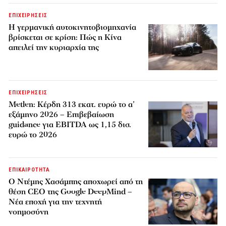
ΕΠΙΧΕΙΡΗΣΕΙΣ
Η γερμανική αυτοκινητοβιομηχανία
βρίσκεται σε κρίση: Πώς η Κίνα
απειλεί την κυριαρχία της
ΕΠΙΧΕΙΡΗΣΕΙΣ
Metlen: Κέρδη 313 εκατ. ευρώ το α’
εξάμηνο 2026 – Επιβεβαίωση
guidance για EBITDA ως 1,15 δισ.
ευρώ το 2026
ΕΠΙΚΑΙΡΟΤΗΤΑ
Ο Ντέμης Χασάμπης αποχωρεί από τη
θέση CEO της Google DeepMind –
Νέα εποχή για την τεχνητή
νοημοσύνη