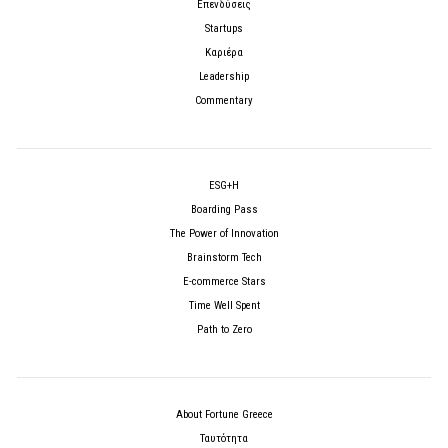
Επενδύσεις
Startups
Καριέρα
Leadership
Commentary
ESG+H
Boarding Pass
The Power of Innovation
Brainstorm Tech
E-commerce Stars
Time Well Spent
Path to Zero
About Fortune Greece
Ταυτότητα