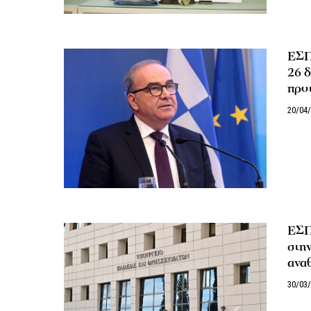
ΕΣΠ
26 δ
προτ
20/04
ΕΣΠ
στη
ανα
30/03