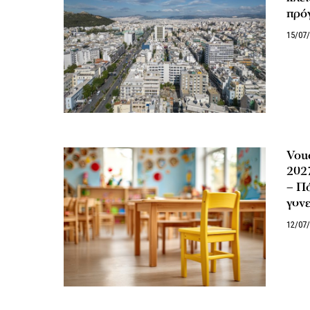
πρό
15/07
Vou
2027
– Πό
γονε
12/07