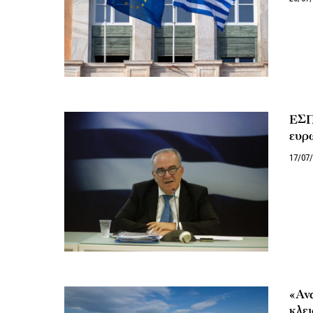
ΕΣΠ
ευρώ
17/07
«Ανα
κλει