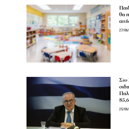
Παι
θα π
αιτή
27/06
Στο
σιδ
Παλ
85,6
25/06