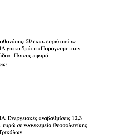
θανάσης: 50 εκατ. ευρώ από το
Α για τη δράση «Παράγουμε στην
άδα»- Ποιους αφορά
/2026
Α: Ενεργειακές αναβαθμίσεις 12,3
τ. ευρώ σε νοσοκομεία Θεσσαλονίκης
 Τρικάλων