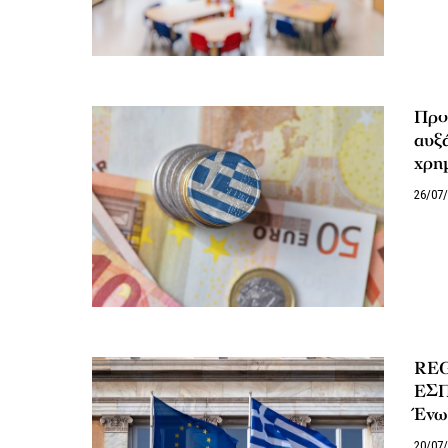
Προ
αυξά
χρη
26/07
REG
ΕΣΠ
Ένω
20/07