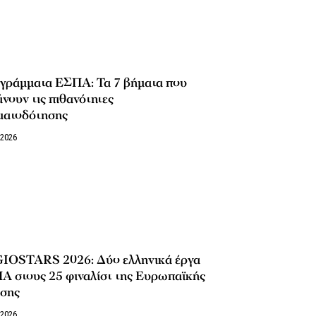
γράμματα ΕΣΠΑ: Τα 7 βήματα που
νουν τις πιθανότητες
ματοδότησης
/2026
IOSTARS 2026: Δύο ελληνικά έργα
Α στους 25 φιναλίστ της Ευρωπαϊκής
σης
/2026