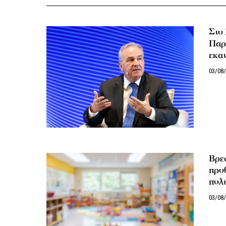
Στο
Παρ
εκατ
03/08
Βρεφ
προθ
πολύ
03/08