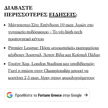
ΔΙΑΒΑΣΤΕ
ΠΕΡΙΣΣΟΤΕΡΕΣ
ΕΙΔΗΣΕΙΣ
:
Μάντσεστερ Σίτι: Επένδυση 10 εκατ. λιρών στο
γυναικείο ποδόσφαιρο – Το νέο high-tech
προπονητικό κέντρο
Premier League: Πόσα «ευρωπαϊκά» εκατομμύρια
κέρδισαν Άρσεναλ, Άστον Βίλα και Κρίσταλ Πάλας
Γουέστ Χαμ, London Stadium και υποβιβασμός:
Γιατί η πτώση στην Championship μπορεί να
κοστίσει 2,5 εκατ. λίρες στους φορολογούμενους