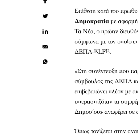
Eπίθεση κατά του πρωθ
Δημοκρατία
με αφορμή
Τα Νέα
, ο πρώην διευθ
σύμφωνα με τον οποίο επ
ΔΕΠΑ-ELFE.
«Στη συνέντευξη που πα
σύμβουλος της ΔΕΠΑ κ
επιβεβαιώνει πλέον με α
υπερασπιζόταν τα συμφέρ
Δημοσίου» αναφέρει σε α
Όπως τονίζεται στην ανα