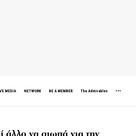
VE MEDIA
NETWORK
BE A MEMBER
The Admirables
ί άλλο να σιωπά για την