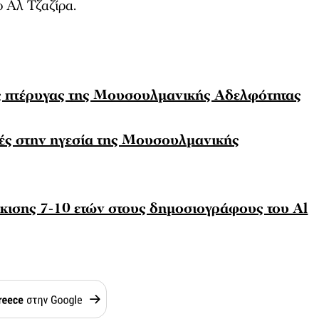
ο Αλ Τζαζίρα.
ής πτέρυγας της Μουσουλμανικής Αδελφότητας
νές στην ηγεσία της Μουσουλμανικής
κισης 7-10 ετών στους δημοσιογράφους του Al