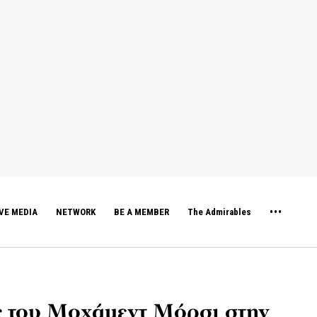
VE MEDIA
NETWORK
BE A MEMBER
The Admirables
ς του Μοχάμεντ Μόρσι στην