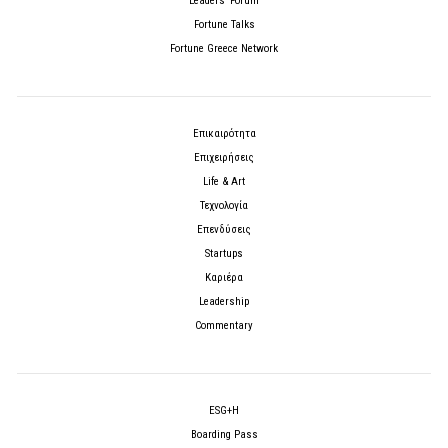
Leaders’ Forum
Fortune Talks
Fortune Greece Network
Επικαιρότητα
Επιχειρήσεις
Life & Art
Τεχνολογία
Επενδύσεις
Startups
Καριέρα
Leadership
Commentary
ESG+H
Boarding Pass