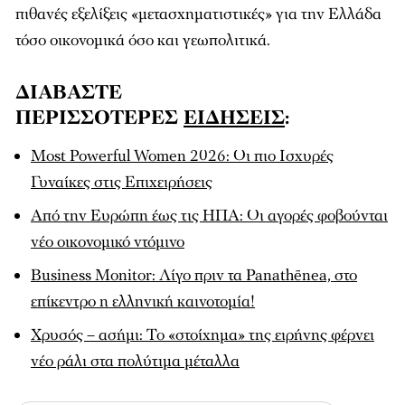
πιθανές εξελίξεις «μετασχηματιστικές» για την Ελλάδα
τόσο οικονομικά όσο και γεωπολιτικά.
ΔΙΑΒΑΣΤΕ
ΠΕΡΙΣΣΟΤΕΡΕΣ
ΕΙΔΗΣΕΙΣ
:
Most Powerful Women 2026: Οι πιο Ισχυρές
Γυναίκες στις Επιχειρήσεις
Από την Ευρώπη έως τις ΗΠΑ: Οι αγορές φοβούνται
νέο οικονομικό ντόμινο
Business Monitor: Λίγο πριν τα Panathēnea, στο
επίκεντρο η ελληνική καινοτομία!
Χρυσός – ασήμι: Το «στοίχημα» της ειρήνης φέρνει
νέο ράλι στα πολύτιμα μέταλλα