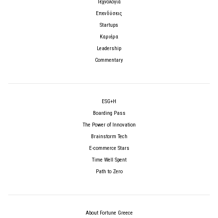
Τεχνολογία
Επενδύσεις
Startups
Καριέρα
Leadership
Commentary
ESG+H
Boarding Pass
The Power of Innovation
Brainstorm Tech
E-commerce Stars
Time Well Spent
Path to Zero
About Fortune Greece