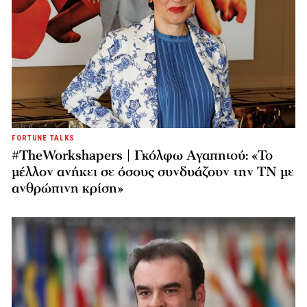
FORTUNE TALKS
#TheWorkshapers | Γκόλφω Αγαπητού: «Το
μέλλον ανήκει σε όσους συνδυάζουν την ΤΝ με
ανθρώπινη κρίση»