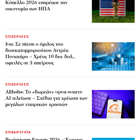
Κύπελλο 2026 επηρέασε την
οικονομία των ΗΠΑ
ΕΠΙΧΕΙΡΗΣΕΙΣ
Ion: Σε πίεση ο όμιλος του
δισεκατομμυριούχου Αντρέα
Πινιατάρο – Χρέος 10 δισ. δολ.,
οφειλές σε 3 ηπείρους
ΕΠΙΧΕΙΡΗΣΕΙΣ
Alibaba: Το «δωρεάν» open-source
AI τελείωσε – Σχέδια για χρέωση των
μεγάλων εταιρικών χρηστών
ΕΠΙΚΑΙΡΟΤΗΤΑ
Brainstorm Energy 2026 – Έρχεται