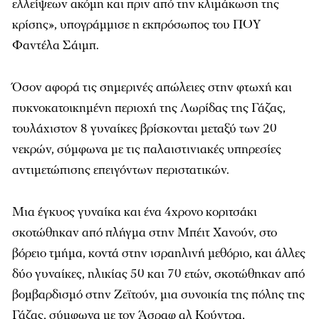
ελλείψεων ακόμη και πριν από την κλιμάκωση της
κρίσης», υπογράμμισε η εκπρόσωπος του ΠΟΥ
Φαντέλα Σάιμπ.
Όσον αφορά τις σημερινές απώλειες στην φτωχή και
πυκνοκατοικημένη περιοχή της Λωρίδας της Γάζας,
τουλάχιστον 8 γυναίκες βρίσκονται μεταξύ των 20
νεκρών, σύμφωνα με τις παλαιστινιακές υπηρεσίες
αντιμετώπισης επειγόντων περιστατικών.
Μια έγκυος γυναίκα και ένα 4χρονο κοριτσάκι
σκοτώθηκαν από πλήγμα στην Μπέιτ Χανούν, στο
βόρειο τμήμα, κοντά στην ισραηλινή μεθόριο, και άλλες
δύο γυναίκες, ηλικίας 50 και 70 ετών, σκοτώθηκαν από
βομβαρδισμό στην Ζεϊτούν, μια συνοικία της πόλης της
Γάζας, σύμφωνα με τον Άσραφ αλ Κούντρα,