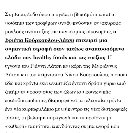
Σε μια περίοδο όπου η υγεία, η βιωσιμότητα και η
ποιότητα των τροφίμων αναδεικνύονται σε ισχυρούς
μοχλούς ανάπτυξης της παγκόσμιας οικονομίας,
η
Εριέττα Κούρκουλου-Λάτση
επιχειρεί μια
σημαντική στροφή στον ταχέως αναπτυσσόμενο
κλάδο των healthy foods και της ευεξίας
. Η
εγγονή του Γιάννη Λάτση και κόρη της Μαριάννας
Λάτση και του αείμνηστου Νίκου Κούρκουλου, η οποία
εδώ και χρόνια έχει αναπτύξει έντονη δράση γύρω από
ζητήματα προστασίας των ζώων και κοινωνικής
ευαισθητοποίησης, διαμορφώνει τα τελευταία χρόνια
ένα νέο χαρτοφυλάκιο με επίκεντρο τις νέες διατροφικές
τάσεις, τη βιώσιμη παραγωγή και τα προϊόντα με
«καθαρή» ταυτότητα, επενδύοντας σε μια αγορά που