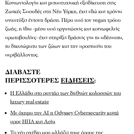
Κοινωνιολογία και μεταπτυχιακή εξειδίκευση στις
Ζωικές Σπουδές στη Νέα Υόρκη, έχει εδώ και χρόνια
αναπτύξει έντονη δράση. Πέρα από τον vegan τρόπο
ζωής, η ίδια -μέσα από οργανώσεις και κοινωφελείς
πρωτοβουλίες- έχει στηρίξει δράσεις για τα αδέσποτα,
τα δικαιώματα των ζώων και την προστασία του
περιβάλλοντος.
ΔΙΑΒΑΣΤΕ
ΠΕΡΙΣΣΟΤΕΡΕΣ
ΕΙΔΗΣΕΙΣ
:
Η Ελλάδα στο ραντάρ των διεθνών κολοσσών του
luxury real estate
Με όχημα την AI η Odyssey Cybersecurity κοιτά
προς ΗΠΑ και Ασία
Το νέο σχέδιο που αλλάζει τους όρους της