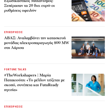
Εξωδικαστικός Μηχανισμός:
Ξεπέρασαν τα 20 δισ. ευρώ οι
ρυθμίσεις οφειλών
ΕΠΙΧΕΙΡΗΣΕΙΣ
ΑΒΑΞ: Αναλαμβάνει την κατασκευή
μονάδας ηλεκτροπαραγωγής 800 MW
στη Λάρισα
FORTUNE TALKS
#TheWorkshapers | Μαρία
Πατακιούτη: «Το μέλλον χτίζεται με
σκοπό, συνέπεια και FutuReady
ηγεσία»
ΕΠΙΧΕΙΡΗΣΕΙΣ