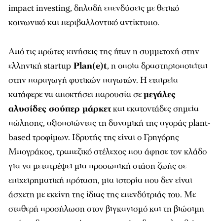
impact investing, δηλαδή επενδύσεις με θετικό
κοινωνικό και περιβαλλοντικό αντίκτυπο.
Από τις πρώτες κινήσεις της ήταν η συμμετοχή στην
ελληνική startup
Plan(e)t
, η οποία δραστηριοποιείται
στην παραγωγή φυτικών παγωτών. Η εταιρεία
κατάφερε να αποκτήσει παρουσία σε
μεγάλες
αλυσίδες σούπερ μάρκετ
και εκατοντάδες σημεία
πώλησης, αξιοποιώντας τη δυναμική της αγοράς plant-
based τροφίμων. Ιδρυτής της είναι ο Γρηγόρης
Μπογράκος, τραπεζικό στέλεχος που άφησε τον κλάδο
για να μετατρέψει μια προσωπική στάση ζωής σε
επιχειρηματική πρόταση, μια ιστορία που δεν είναι
άσχετη με εκείνη της ίδιας της επενδύτριάς του. Με
σταθερή προσήλωση στον βιγκανισμό και τη βιώσιμη