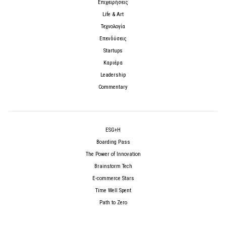
Επιχειρήσεις
Life & Art
Τεχνολογία
Επενδύσεις
Startups
Καριέρα
Leadership
Commentary
ESG+H
Boarding Pass
The Power of Innovation
Brainstorm Tech
E-commerce Stars
Time Well Spent
Path to Zero