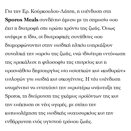
Για την Ερ. Κούρκουλου-Λάτση, η επένδυση στη
Sporos Meals
συνδέεται άμεσα με τη σημασία που
έχει η διατροφή στα πρώτα χρόνια της ζωής. Όπως
ανέφερε η ίδια, οι διατροφικές συνήθειες που
διαμορφώνονται στην παιδική ηλικία επηρεάζουν
συνολικά την πορεία της ζωής, ενώ ιδιαίτερη εντύπωση
της προκάλεσε η φιλοσοφία της εταιρείας και η
προσπάθεια δημιουργίας πιο ποιοτικών και «καθαρών»
επιλογών για παιδιά και οικογένειες. Η νέα επένδυση
αναμένεται να ενισχύσει την περαιτέρω ανάπτυξη της
Sporos, τη διεύρυνση της γκάμας προϊόντων της και
την επέκταση σε νέες αγορές, με στόχο την
καταπολέμηση της παιδικής παχυσαρκίας και την
ενθάρρυνση ενός υγιεινού τρόπου ζωής.