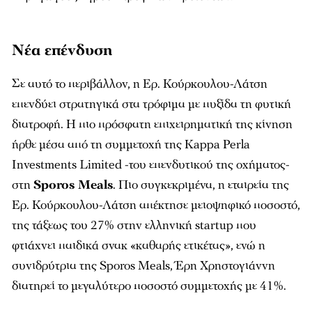
Νέα επένδυση
Σε αυτό το περιβάλλον, η Ερ. Κούρκουλου-Λάτση
επενδύει στρατηγικά στα τρόφιμα με πυξίδα τη φυτική
διατροφή. Η πιο πρόσφατη επιχειρηματική της κίνηση
ήρθε μέσα από τη συμμετοχή της Kappa Perla
Investments Limited -του επενδυτικού της οχήματος-
στη
Sporos Μeals
. Πιο συγκεκριμένα, η εταιρεία της
Ερ. Κούρκουλου-Λάτση απέκτησε μειοψηφικό ποσοστό,
της τάξεως του 27% στην ελληνική startup που
φτιάχνει παιδικά σνακ «καθαρής ετικέτας», ενώ η
συνιδρύτρια της Sporos Meals, Έρη Χρηστογιάννη
διατηρεί το μεγαλύτερο ποσοστό συμμετοχής με 41%.