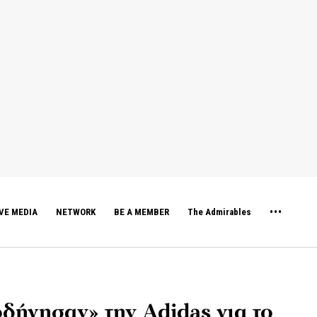
VE MEDIA
NETWORK
BE A MEMBER
The Admirables
οδήγησαν» την Adidas για το