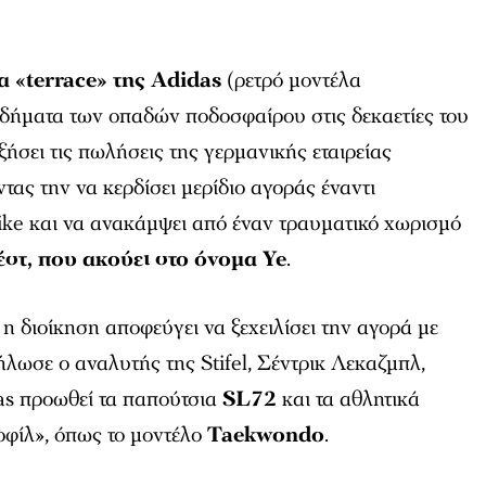
 «terrace» της Adidas
(ρετρό μοντέλα
δήματα των οπαδών ποδοσφαίρου στις δεκαετίες του
ξήσει τις πωλήσεις της γερμανικής εταιρείας
τας την να κερδίσει μερίδιο αγοράς έναντι
ke και να ανακάμψει από έναν τραυματικό χωρισμό
έστ, που ακούει στο όνομα Ye
.
e, η διοίκηση αποφεύγει να ξεχειλίσει την αγορά με
λωσε ο αναλυτής της Stifel, Σέντρικ Λεκαζμπλ,
as προωθεί τα παπούτσια
SL72
και τα αθλητικά
φίλ», όπως το μοντέλο
Taekwondo
.