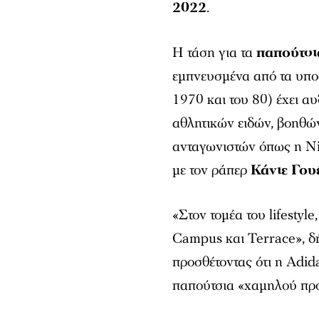
2022
.
Η τάση για τα
παπούτσια
εμπνευσμένα από τα υπο
1970 και του 80) έχει αυ
αθλητικών ειδών, βοηθών
ανταγωνιστών όπως η Ni
με τον ράπερ
Κάνιε Γου
«Στον τομέα του lifestyl
Campus και Terrace», δή
προσθέτοντας ότι η Adid
παπούτσια «χαμηλού προ