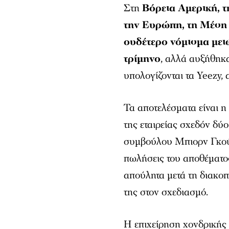
Στη
Βόρεια Αμερική, τ
την Ευρώπη, τη Μέση 
ουδέτερο νόμισμα μειώ
τρίμηνο
, αλλά αυξήθηκα
υπολογίζονται τα Yeezy, 
Τα αποτελέσματα είναι η
της εταιρείας σχεδόν δύο
συμβούλου Μπιορν Γκούλ
πωλήσεις του αποθέματο
απούλητα μετά τη διακο
της στον σχεδιασμό.
Η επιχείρηση χονδρικής